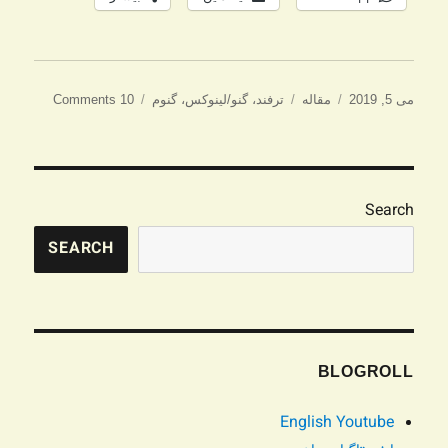
ارسال
دسته‌ها
برچسب‌ها
می 5, 2019
مقاله
ترفند
،
گنو/لینوکس
،
گنوم
10 Comments
شده
در
Search
SEARCH
BLOGROLL
English Youtube