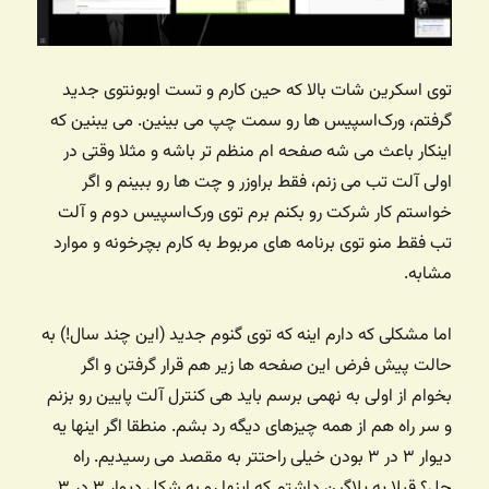
توی اسکرین شات بالا که حین کارم و تست اوبونتوی جدید
گرفتم، ورک‌اسپیس ها رو سمت چپ می بینین. می یبنین که
اینکار باعث می شه صفحه ام منظم تر باشه و مثلا وقتی در
اولی آلت تب می زنم، فقط براوزر و چت ها رو ببینم و اگر
خواستم کار شرکت رو بکنم برم توی ورک‌اسپیس دوم و آلت
تب فقط منو توی برنامه های مربوط به کارم بچرخونه و موارد
مشابه.
اما مشکلی که دارم اینه که توی گنوم جدید (این چند سال!) به
حالت پیش فرض این صفحه ها زیر هم قرار گرفتن و اگر
بخوام از اولی به نهمی برسم باید هی کنترل آلت پایین رو بزنم
و سر راه هم از همه چیزهای دیگه رد بشم. منطقا اگر اینها یه
دیوار ۳ در ۳ بودن خیلی راحتتر به مقصد می رسیدیم. راه
حل؟ قبلا یه پلاگین داشتم که اینها رو به شکل دیوار ۳ در ۳