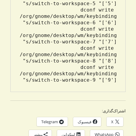
s/switch-to-workspace-5 "['
dconf write 
/org/gnome/desktop/wm/keybinding
s/switch-to-workspace-6 "['
dconf write 
/org/gnome/desktop/wm/keybinding
s/switch-to-workspace-7 "['
dconf write 
/org/gnome/desktop/wm/keybinding
s/switch-to-workspace-8 "['
dconf write 
/org/gnome/desktop/wm/keybinding
s/switch-to-workspace-9 "['
9']"

اشتراک‌گذاری:
X
فیسبوک
Telegram
WhatsApp
لینکداین
بیشتر