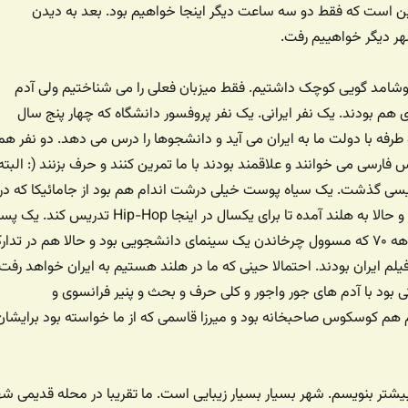
ن است که فقط دو سه ساعت دیگر اینجا خواهیم بود. بعد به دیدن
هر دیگر خواهییم رفت.
امد گویی کوچک داشتیم. فقط میزبان فعلی را می شناختیم ولی آدم
ی هم بودند. یک نفر ایرانی. یک نفر پروفسور دانشگاه که چهار پنج سال
طرفه با دولت ما به ایران می آید و دانشجوها را درس می دهد. دو نفر هم
 فارسی می خوانند و علاقمند بودند با ما تمرین کنند و حرف بزنند (: البته
لیسی گذشت. یک سیاه پوست خیلی درشت اندام هم بود از جامائیکا که در
آمریکا و اروپا DJ بوده و حالا به هلند آمده تا برای یکسال در اینجا Hip-Hop تدریس کند. یک
دیگر هم بود با تیپ دهه ۷۰ که مسوول چرخاندن یک سینمای دانشجویی بود و حالا هم در تدا
یلم ایران بودند. احتمالا حینی که ما در هلند هستیم به ایران خواهد رفت.
بود با آدم های جور واجور و کلی حرف و بحث و پنیر فرانسوی و
هم کوسکوس صاحبخانه بود و میرزا قاسمی که از ما خواسته بود برایشان
 بیشتر بنویسم. شهر بسیار بسیار زیبایی است. ما تقریبا در محله قدیمی شه