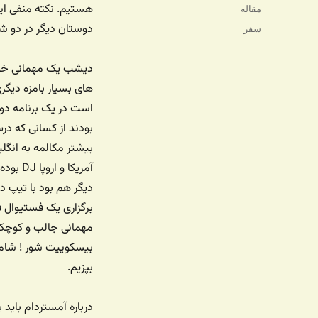
شده
هستیم. نکته منفی ای
دسته‌ها
مقاله
در
دوستان دیگر در دو ش
برچسب‌ها
سفر
دیشب یک مهمانی خوش
های بسیار بامزه دیگر
است در یک برنامه دو 
بودند از کسانی که درس
بیشتر مکالمه به انگ
برگزاری یک فستیوال ف
مهمانی جالب و کوچکی 
بیسکوییت شور ! شام 
بپزیم.
درباره آمستردام باید