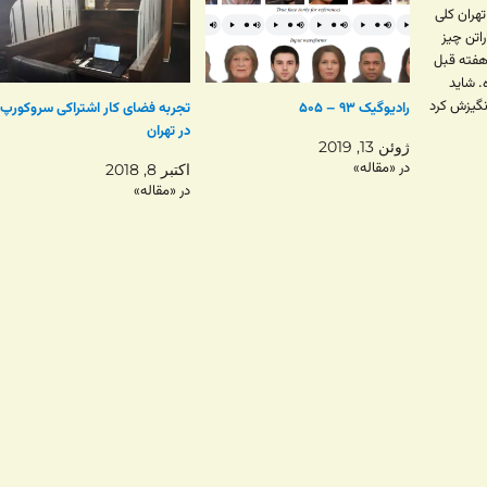
تهران کلی
اتن چیز
هفته قبل
. شاید
انگیزش کرد
رادیوگیک ۹۳ – ۵۰۵
تجربه فضای کار اشتراکی سروکورپ
 که افراد
در تهران
ژوئن 13, 2019
وش شرکت
در «مقاله»
اکتبر 8, 2018
در «مقاله»