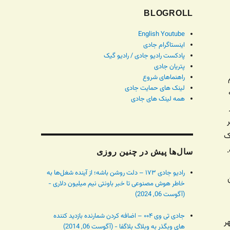
BLOGROLL
English Youtube
اینستاگرام جادی
پادکست رادیو جادی / رادیو گیک
پتریان جادی
راهنماهای شروع
لینک های حمایت جادی
همه لینک های جادی
 پسر
رک
سال‌ها پیش در چنین روزی
رادیو جادی ۱۷۳ – دلت روشن باشه؛ از آینده شغل‌ها به
خاطر هوش مصنوعی تا خبر باونتی نیم میلیون دلاری -
(آگوست 06, 2024)
جادی تی وی ۰۰۴ – اضافه کردن شمارنده بازدید کننده
ر
های وبگذر به وبلاگ بلاگفا - (آگوست 06, 2014)