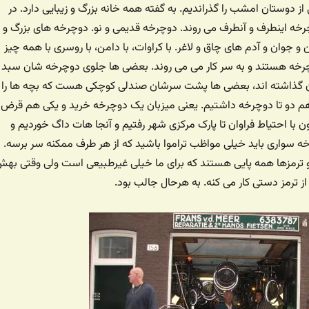
ز دوستان امشب را گذراندیم. به گفته همه خانه بزرگ و زیبایی دارد. در
رخه اینطرف و آنطرف می روند. دوچرخه قدیمی و نو. دوچرخه های بزرگ و
جوان و آدم های چاق و لاغر. با کراوات، با دامن، با روسری با همه چیز
چرخه هستند و به سر کار می می روند. بعضی ها جلوی دوچرخه شان سبد
ر آن گذاشته اند، بعضی ها پشت سرشان صندلی کوچکی هست که بچه ها را
 هم دو تا دوچرخه داشتیم. یعنی میزبان یک دوچرخه خرید و یکی هم قرض
ن با احتیاط فراوان تا پارک مرکزی شهر رفتیم و آنجا هات داگ خوردیم و
ه سواری باید خیلی مواظب تراموا باشید که از هر طرف ممکنه سر برسه.
و ترمزها همه پایی هستند که برای ما خیلی غیرطبیعی است ولی وقتی به
از ترمز دستی کار می کنه. به هرحال جالب بود.