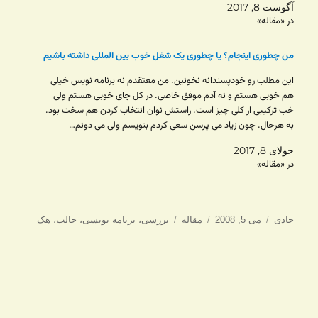
آگوست 8, 2017
در «مقاله»
من چطوری اینجام؟ یا چطوری یک شغل خوب بین المللی داشته باشیم
این مطلب رو خودپسندانه نخونین. من معتقدم نه برنامه نویس خیلی
هم خوبی هستم و نه آدم موفق خاصی. در کل جای خوبی هستم ولی
خب ترکیبی از کلی چیز است. راستش نوان انتخاب کردن هم سخت بود.
به هرحال. چون زیاد می پرسن سعی کردم بنویسم ولی می دونم…
جولای 8, 2017
در «مقاله»
نویسنده
ارسال
دسته‌ها
برچسب‌ها
جادی
می 5, 2008
مقاله
بررسی
،
برنامه نویسی
،
جالب
،
هک
شده
در