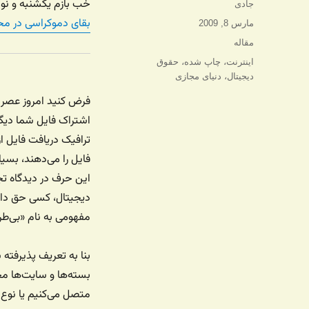
خب بازم یکشنبه و نو
نویسنده
جادی
بقای دموکراسی در مح
ارسال
مارس 8, 2009
شده
دسته‌ها
مقاله
در
برچسب‌ها
اینترنت
،
چاپ شده
،
حقوق
دیجیتال
،
دنیای مجازی
فرض کنید امروز عصر 
اشتراک فایل شما دیگر
ترافیک دریافت فایل ا
فایل را می‌دهند، بسیا
این حرف در دیدگاه تج
دیجیتال، کسی حق دار
مفهومی به نام «بی‌ط
بنا به تعریف پذیرفته
بسته‌ها و سایت‌ها مح
متصل می‌کنیم یا نوع ا