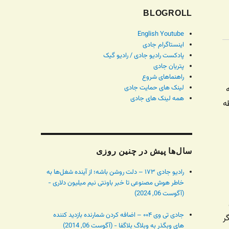
BLOGROLL
English Youtube
اینستاگرام جادی
پادکست رادیو جادی / رادیو گیک
پتریان جادی
راهنماهای شروع
لینک های حمایت جادی
همه لینک های جادی
ه
سال‌ها پیش در چنین روزی
رادیو جادی ۱۷۳ – دلت روشن باشه؛ از آینده شغل‌ها به
خاطر هوش مصنوعی تا خبر باونتی نیم میلیون دلاری -
(آگوست 06, 2024)
جادی تی وی ۰۰۴ – اضافه کردن شمارنده بازدید کننده
ر
های وبگذر به وبلاگ بلاگفا - (آگوست 06, 2014)