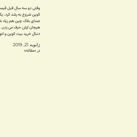
وقتی دو سه سال قبل قیم
کوین شروع به رشد کرد، یک
صدای بلاک چین هم زیاد شد
هیجان ازش حرف می زدن. 
دنبال خرید بیت کوین و انو
رمزارزهای دیگه بودن و یک
ژانویه 21, 2019
دنبال حل مشکلات جهان از
در «مقاله»
بلاک چین.…