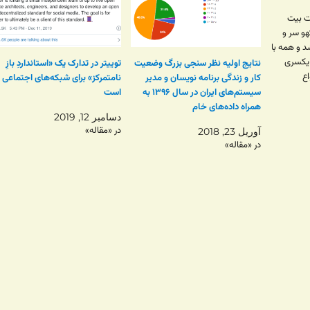
ت بیت
هو سر و
 و همه با
یکسری
نتایج اولیه نظر سنجی بزرگ وضعیت
توییتر در تدارک یک «استانداردِ بازِ
اع
کار و زندگی برنامه نویسان و مدیر
نامتمرکز» برای شبکه‌های اجتماعی
سری هم
سیستم‌های ایران در سال ۱۳۹۶ به
است
 طریق
همراه داده‌های خام
دسامبر 12, 2019
در «مقاله»
آوریل 23, 2018
در «مقاله»