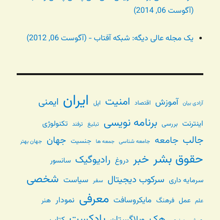
(آگوست 06, 2014)
یک مجله عالی دیگه: شبکه آفتاب - (آگوست 06, 2012)
ایران
امنیت
ایمنی
آموزش
اقتصاد
اپل
آزادی بیان
برنامه نویسی
اینترنت
تکنولوژی
بررسی
تبلیغ
ترفند
جالب
جامعه
جهان
جنسیت
جامعه شناسی
جهان بهتر
جمعه ها
حقوق بشر
خبر
رادیوگیک
دروغ
سانسور
شخصی
سرکوب دیجیتال
سیاست
سرمایه داری
سفر
معرفی
مایکروسافت
نمودار
عمل
فرهنگ
هنر
علم
پادکست
هک
وبلاگستان