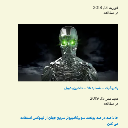
فوریه 13, 2018
در «مقاله»
رادیوگیک – شماره ۹۵ – تاخیری دوبل
سپتامبر 15, 2019
در «مقاله»
حالا صد در صد پونصد سوپرکامپیوتر سریع جهان از لینوکس استفاده
می کنن