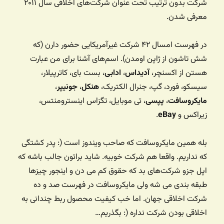
شرکت بدون ترتیب تحت عنوان شرکت‌های اخلاقی سال ۲۰۱۱
معرفی شدن.
در فهرست امسال ۴۲ شرکت غیرآمریکایی حضور دارن (که
شش تاشون از ژاپن اومدن). اسم‌های آشنا برای من عبارت
هستن از اکسنچر،
آدیداس
،
ادابی
، بست بای، کاترپیلار،
سیسکو، فورد، گپ، جنرال الکتریک،
هنکل
،
جونیپر
،
مایکروسافت
،
پپسی
، تی موبایل، تگزاس اینسترومنتس،
زیراکس و
e‌Bay
.
بله همین مایکروسافت که صاحب ویندوز است (: پدر کشتگی
که نداریم. واقعا هم شرکت خوبیه. شاید براتون جالب باشه که
اپل جزو شرکت‌های بد که حقوق کم می دن و اینجور چیزها
طبقه بندی می شه ولی مایکروسافت در فهرست صد و ده
شرکت اخلاقی جهان. اما خب کیفیت محصول ربط چندانی به
اخلاقی بودن شرکت نداره (: بگذریم…