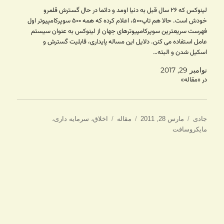
لینوکس که ۲۶ سال قبل به دنیا اومد و دائما در حال گسترش قلمرو
خودش است. حالا هم تاپ۵۰۰، اعلام کرده که همه ۵۰۰ سوپرکامپیوتر اول
فهرست سریعترین سوپرکامپیوترهای جهان از لینوکس به عنوان سیستم
عامل استفاده می کنن. دلایل این مساله پایداری، قابلیت گسترش و
اسکیل شدن و البته…
نوامبر 29, 2017
در «مقاله»
نویسنده
ارسال
دسته‌ها
برچسب‌ها
جادی
مارس 28, 2011
مقاله
اخلاق
،
سرمایه داری
،
شده
مایکروسافت
در