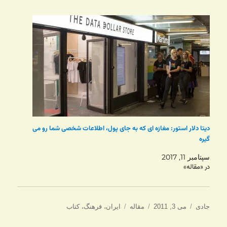
دیتا دلار استور: مغازه ای که به جای پول، اطلاعات شخصی شما رو می
گیره
سپتامبر 11, 2017
در «مقاله»
نویسنده
ارسال
دسته‌ها
برچسب‌ها
جادی
می 3, 2011
مقاله
ایران
،
فرهنگ
،
کتاب
شده