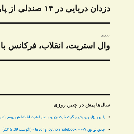
نوشته
دزدان دریایی در ۱۴ صندلی از پارلمان کلان شهر برلین
نوشته
قبلی:
بعدی
وال استریت، انقلاب، فرکانس بال
نوشته
بعدی:
سال‌ها پیش در چنین روزی
با این ابزار، رپوزیتوری گیت خودتون رو از نظر امنیت اطلاعاتش بررسی کنید - (آگ
جادی تی وی ۰۰۷ – ipython notebook و vcfها - (آگوست 09, 2015)