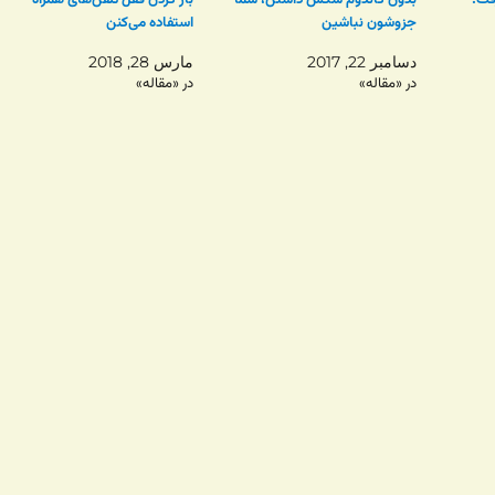
فت؛
بدون کاندوم سکس داشتن، شما
باز کردن قفل تلفن‌های همراه
جزوشون نباشین
استفاده می‌کنن
دسامبر 22, 2017
مارس 28, 2018
در «مقاله»
در «مقاله»