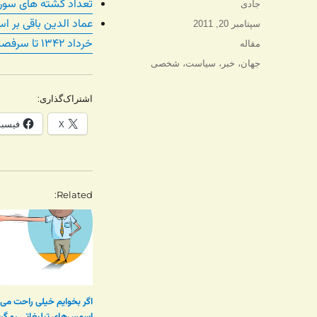
تعداد کشته های سوریه بنا به گفته ال
نویسنده
جادی
عماد الدین باقی بر ا
ارسال
سپتامبر 20, 2011
شده
خرداد ۱۳۴۲ تا سرفصل انقلاب ۱۳۵۷، ۳۴۱ نفر برآورد می‌کند.
دسته‌ها
مقاله
در
برچسب‌ها
جهان
،
خبر
،
سیاست
،
شخصی
اشتراک‌گذاری:
X
فیسب
Related
اگر بخوایم خیلی راحت می