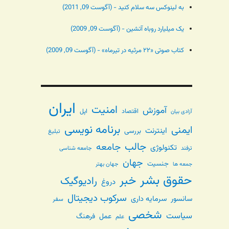
به لینوکس سه سلام کنید - (آگوست 09, 2011)
یک میلیارد روباه آتشین - (آگوست 09, 2009)
کتاب صوتی «۲۲ مرثیه در تیرماه» - (آگوست 09, 2009)
ایران
امنیت
آموزش
اقتصاد
اپل
آزادی بیان
برنامه نویسی
ایمنی
اینترنت
بررسی
تبلیغ
جالب
جامعه
تکنولوژی
ترفند
جامعه شناسی
جهان
جنسیت
جهان بهتر
جمعه ها
حقوق بشر
خبر
رادیوگیک
دروغ
سرکوب دیجیتال
سانسور
سرمایه داری
سفر
شخصی
سیاست
عمل
فرهنگ
علم