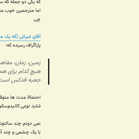
که یکی دو جمله که سه
اما مترجمین خوب مت
چی.
آقای غبرائی (که یک 
پاراگراف رسیده که:
زمین، زمان، مفاهی
هیچ کدام برای هم
جعبه فدکس است
احتمالا مدت ها متوق
شاید نوعی کالیدوسکو
نمی دونم چند سالتون
با یک چشمی و چند آین