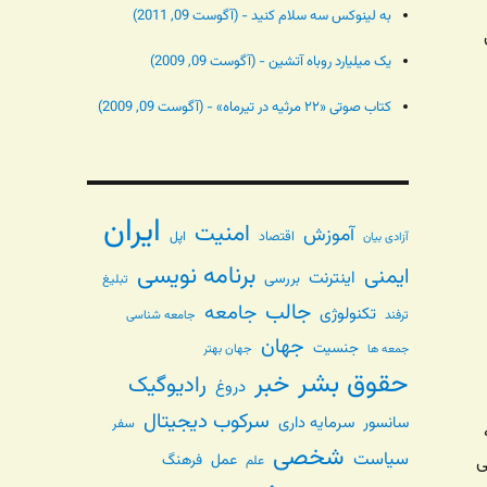
به لینوکس سه سلام کنید - (آگوست 09, 2011)
یک میلیارد روباه آتشین - (آگوست 09, 2009)
کتاب صوتی «۲۲ مرثیه در تیرماه» - (آگوست 09, 2009)
ایران
امنیت
آموزش
اقتصاد
اپل
آزادی بیان
برنامه نویسی
ایمنی
اینترنت
بررسی
تبلیغ
جالب
جامعه
تکنولوژی
ترفند
جامعه شناسی
جهان
جنسیت
جهان بهتر
جمعه ها
حقوق بشر
خبر
رادیوگیک
دروغ
سرکوب دیجیتال
سانسور
سرمایه داری
سفر
شخصی
سیاست
عمل
فرهنگ
ی
علم