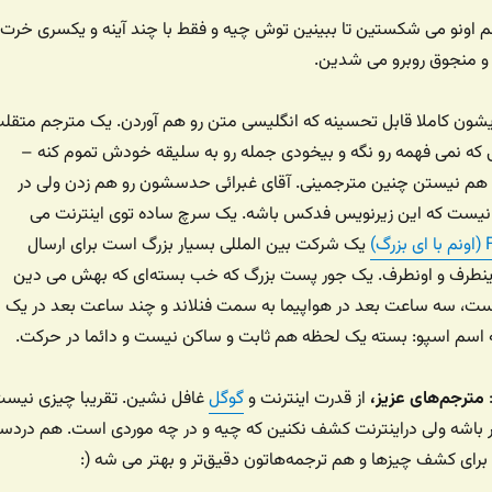
 اونو می شکستین تا ببینین توش چیه و فقط با چند آینه و یکسری خرت 
 و منجوق روبرو می شدین.
ون کاملا قابل تحسینه که انگلیسی متن رو هم آوردن. یک مترجم متقل
که نمی فهمه رو نگه و بیخودی جمله رو به سلیقه خودش تموم کنه –
هم نیستن چنین مترجمینی. آقای غبرائی حدسشون رو هم زدن ولی در
نیست که این زیرنویس فدکس باشه. یک سرچ ساده توی اینترنت می
رگ)
یک شرکت بین المللی بسیار بزرگ است برای ارسال
اینطرف و اونطرف. یک جور پست بزرگ که خب بسته‌ای که بهش می دین
ست، سه ساعت بعد در هواپیما به سمت فنلاند و چند ساعت بعد در یک
 اسم اسپو: بسته یک لحظه هم ثابت و ساکن نیست و دائما در حرکت.
:
مترجم‌های عزیز،
از قدرت اینترنت و
گوگل
غافل نشین. تقریبا چیزی نیس
 باشه ولی دراینترنت کشف نکنین که چیه و در چه موردی است. هم دردسر
رای کشف چیزها و هم ترجمه‌هاتون دقیق‌تر و بهتر می شه (: