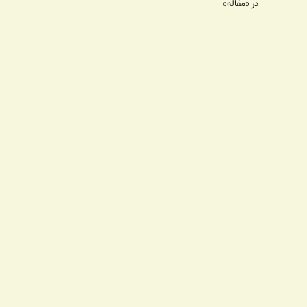
در «مقاله»