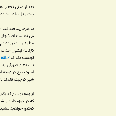
بعد از مدتی تجعب هم
پرت مثل تیله و حلقه
به هرحال… صداقت ایش
می تونست اصلا جایی 
مطمئن باشین که کم 
کارنامه ایشون جذاب 
تونست بگه که
FedEx (اونم با ای بز
بسته‌های فیزیکی به 
امروز صبح در دوحه ا
شهر کوچیک فنلاند به
اینهمه نوشتم که بگم
که در حوزه دانش بشر
کمتری خواهید کشید ب