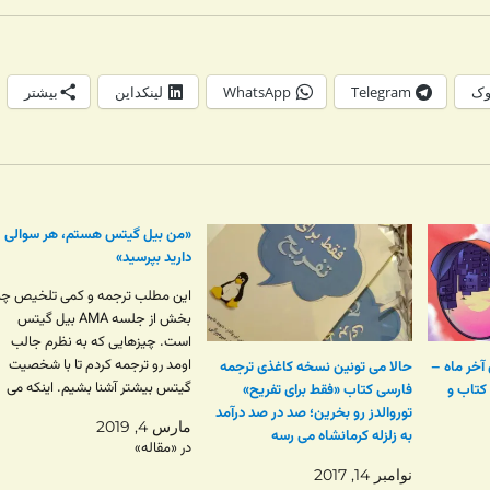
وک
Telegram
WhatsApp
لینکداین
بیشتر
«من بیل گیتس هستم، هر سوالی
دارید بپرسید»
این مطلب ترجمه و کمی تلخیص چن
بخش از جلسه AMA بیل گیتس
است. چیزهایی که به نظرم جالب
اومد رو ترجمه کردم تا با شخصیت
آخر ماه –
حالا می تونین نسخه کاغذی ترجمه
گیتس بیشتر آشنا بشیم. اینکه می
تا کتاب و
فارسی کتاب «فقط برای تفریح»
گیم بعضی محصولات مایکروسافت ب
توروالدز رو بخرین؛ صد در صد درآمد
مارس 4, 2019
هستن معنی اش این نیست که بیل
به زلزله کرمانشاه می رسه
در «مقاله»
گیتس که قدیم ها مدیر عاملش…
نوامبر 14, 2017