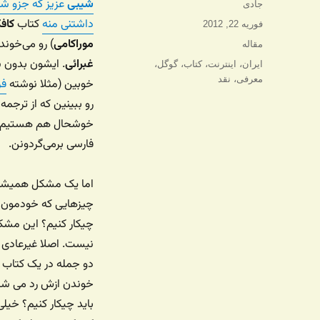
شیبی
عزیز که جزو 
نویسنده
جادی
داشتنی منه
کتاب
کافک
ارسال
فوریه 22, 2012
شده
موراکامی
) رو می‌خوند
دسته‌ها
مقاله
در
غبرائی
. ایشون بدون 
برچسب‌ها
ایران
،
اینترنت
،
کتاب
،
گوگل
،
معرفی
،
نقد
خوبین (مثلا نوشته
فر
رو ببینین که از ترجم
خوشحال هم هستیم که 
فارسی برمی‌گردونن.
اما یک مشکل همیشه 
چیزهایی که خودمون 
چیکار کنیم؟ این مشک
نیست. اصلا غیرعادی 
دو جمله در یک کتاب ر
خوندن ازش رد می شی
باید چیکار کنیم؟ خیل