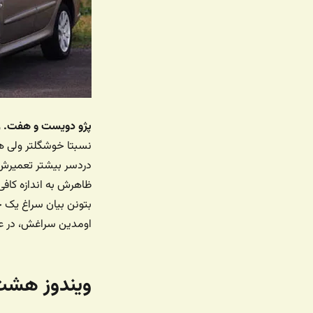
پژو دویست و هفت.
و
نسبتا خوشگلتر ولی هن
دردسر بیشتر تعمیرش 
ظاهرش به اندازه کاف
بتونن بیان سراغ یک چ
اومدین سراغش، در ع
ویندوز هش