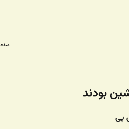
صفحه
ین بودند
 پی