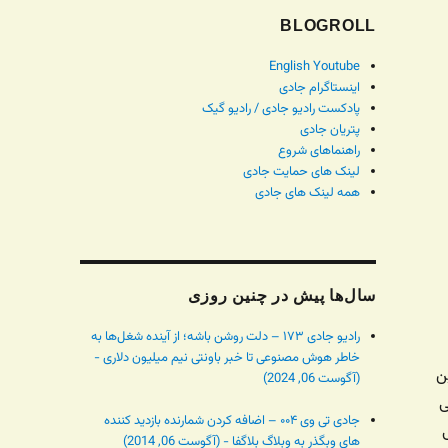
BLOGROLL
English Youtube
اینستاگرام جادی
پادکست رادیو جادی / رادیو گیک
پتریان جادی
راهنماهای شروع
لینک های حمایت جادی
همه لینک های جادی
سال‌ها پیش در چنین روزی
رادیو جادی ۱۷۳ – دلت روشن باشه؛ از آینده شغل‌ها به
خاطر هوش مصنوعی تا خبر باونتی نیم میلیون دلاری -
ن
(آگوست 06, 2024)
ی
جادی تی وی ۰۰۴ – اضافه کردن شمارنده بازدید کننده
های وبگذر به وبلاگ بلاگفا - (آگوست 06, 2014)