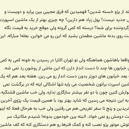
ت
. از پژو خسته شدین؟ فهمیدین که فرق عجیبی بین پراید و دویست و
جدید نیست؟ پول زیاد هم دارین؟ چه چیزی بهتر از یک ماشین اسپورت
ردوننده برای شما؟ درسته که کمی گرونه ولی موقع خرید به قیمت نگاه
ت روی بدنه ماشین مطمئن بشید که این رو می خواین. بعله! مبارکه. این
قعا باهاشون هماهنگه ولی تو تهران اکثرا در رسیدن به خونه کمی به کمی
ابون ها چند تا دست انداز دارن که این ماشی از روشون رد نمی شه.
به بعد خیابون های دورتر بدون دست انداز رو می رین. هفته بعد هم که یک
ن اسپرت براتون شخصیت می یاره تنها اشکالی اینه که در برگشت نمی
وارش کنین چون با دو نفر بیشتر سازگاری نداره. ولی خب ماشین قشنگیه…
 به این نتیجه می رسین که شاید بهتر بود با همین قیمت یک پژوی آخرین
یدین و پنج تا سفر تفریحی هم می رفتین ولی خب به هرحال فعلا که اینو
 دومش رو نمی خواد. البته بین خودمون بدونه! شنیدم مکانیک سر
 توش موتور پژو نصب کنه و کمک فنرها رو هم دستکاری کنه که کف ماشین