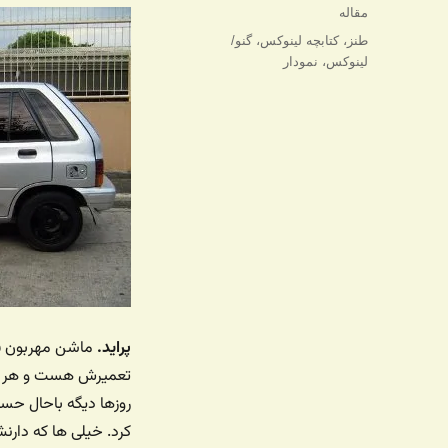
شده
دسته‌ها
مقاله
در
برچسب‌ها
طنز
،
کتابچه لینوکس
،
گنو/
لینوکس
،
نمودار
پراید.
ماشن مهربون قد
تعمیرش هست و هر سی 
روزها دیگه باحال حس
کرد. خیلی ها که دا