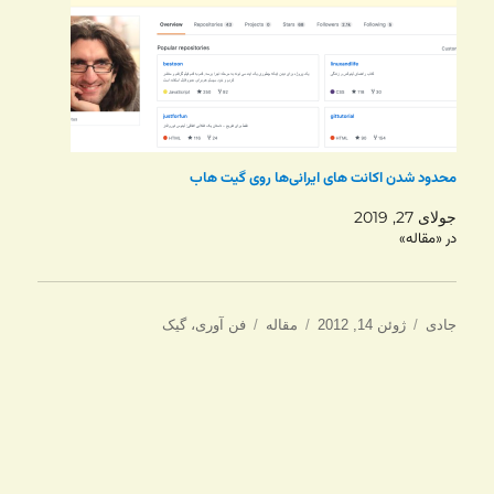
محدود شدن اکانت های ایرانی‌ها روی گیت هاب
جولای 27, 2019
در «مقاله»
نویسنده
ارسال
دسته‌ها
برچسب‌ها
جادی
ژوئن 14, 2012
مقاله
فن آوری
،
گیک
شده
در