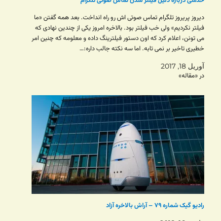
حدسی درباره دلیل فیلتر شدن تماس صوتی تلگرام
دیروز پریروز تلگرام تماس صوتی اش رو راه انداخت. بعد همه گفتن «ما
فیلتر نکردیم» ولی خب فیلتر بود. بالاخره امروز یکی از چندین نهادی که
می تونن، اعلام کرد که اون دستور فیلترینگ داده و معلومه که چنین امر
خطیری تاخیر بر نمی تابه. اما سه نکته جالب داره:…
آوریل 18, 2017
در «مقاله»
رادیو گیک شماره ۷۹ – آراش بالاخره آزاد