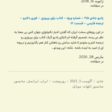
ژانویه 16, 2018
در «مقاله»
رادیو جادی ۲۱۵ – شماره ویژه – کتاب برای پیروزی – کوری دکترو –
ترجمه فارسی – قسمت ۱۲
در اون روزهای سخت ایران که گفتن اخبار تکنولوژی جهان کمی بی معنا به
نظر می رسه، تصمیم گرفته ام لابلای رادیو گیک کتاب برای پیروزی رو
ترجمه کنم و بخونم تا شاید ساعتی رو باهاش کنار هم بگذورنیم و دریچه
ای از امید به اینده باشه. نکته: این ویدئو…
مارس 28, 2026
در «مقاله»
نویسنده
ارسال
دسته‌ها
برچسب‌ها
جادی
آگوست 3, 2013
روزنوشت
ایران
،
ایرانسل
،
سانسور
،
شده
سانسور ابلهانه
،
موبایل
در