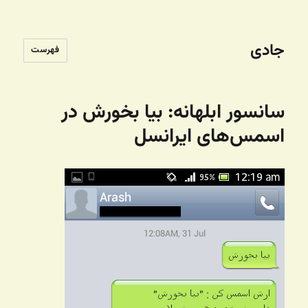
جادی
فهرست
سانسور ابلهانه: بیا بخورش در
اسمس‌های ایرانسل