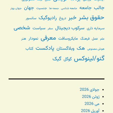
جالب
جامعه
جهان
جنسیت
جامعه شناسی
جهان بهتر
جمعه ها
حقوق بشر
خبر
رادیوگیک
دروغ
سانسور
شخصی
سرکوب دیجیتال
سیاست
سرمایه داری
سفر
معرفی
مایکروسافت
نمودار
عمل
فرهنگ
هنر
علم
پادکست
هک
وبلاگستان
کتاب
هوش مصنوعی
گنو/لینوکس
گیک
گوگل
جولای 2026
ژوئن 2026
می 2026
آوریل 2026