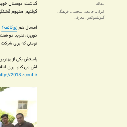
شده
گذشت، دوستان خوبم ر
دسته‌ها
مقاله
در
گرفتیم. مفهوم قشنگی
برچسب‌ها
ایران
،
جامعه
،
شخصی
،
فرهنگ
،
گنو/لینوکس
،
معرفی
امسال هم
زی‌کانف۴
د
تومنی که برای شرکت م
راستش یکی از بهترین
اش می کنم. برای اطل
http://2013.zconf.ir/