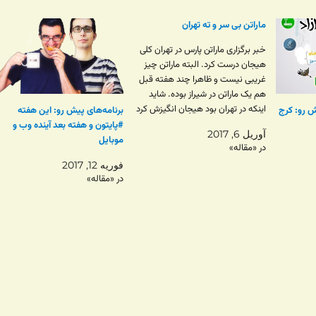
ماراتن بی سر و ته تهران
خبر برگزاری ماراتن پارس در تهران کلی
هیجان درست کرد. البته ماراتن چیز
غریبی نیست و‌ ظاهرا چند هفته قبل
هم یک ماراتن در شیراز بوده. شاید
اینکه در تهران بود هیجان انگیزش کرد
یش رو: کرج
برنامه‌های پیش رو: این‌ هفته
و شاید اینکه جوری تبلیغ شد که افراد
#پایتون و هفته بعد آینده وب و
آوریل 6, 2017
معمولی هم می تونستن توش شرکت
موبایل
در «مقاله»
کنن. به…
فوریه 12, 2017
در «مقاله»