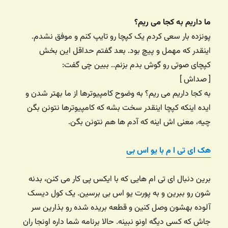
ما داریم به کجا می ریم؟
پونزده بار سعی کردم یک کپچا رو تایپ کنم و موفق نشدم.
اینقدر که مهمل و پیچ بود. بعد گفتم حداقل این بخش
کپچای صوتی رو گوش بدم بزنم.. ببین چی گفت:
[ صداش ]
به کجا داریم می ریم؟ به وضوح کامپیوترها از ما بهتر شدن و
ایده اینکه کپچا اینقدر سخت بشه که کامپیوترها نتونن بگن
چیه، معنی اش اینه که آدم ها هم نتونن بگن.
هک ای تی ا م با یو اس بی
برین دنبال ای تی ام هایی که با ایکس پی کار می کنن، بدنه
شون رو ببرین و به پورت یو اس بی برسین. یک کول دیسک
آلوده بهشون وصل کنین و قطعه بریده شده رو بذارین سر
جاش که کسی دیگه اونو نبینه. حالا برنامه شما داره اونجا ران