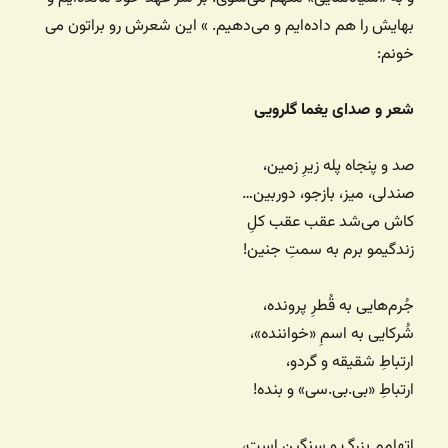
بهایش را هم داده‌ایم و می‌دهیم. » این شعرش رو براتون می
خونم:
شعر و صدای یغما گلرویی
صد و پنجاه پله زیرِ زمین،
صندلی، میز، بازجو، دوربین…
کاش می‌شد عقب عقب کلِ
زندگیمو برم به سمتِ جنین!
جُرم‌هایی به قُطرِ پرونده،
شُرکایی به اسمِ «خواننده»،
ارتباطِ شقیقه و گردو،
ارتباطِ «بی.بی.سی» و بنده!
اتهامم بزرگ و سنگین است،