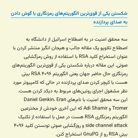
شکستن یکی از قوی‌ترین الگوریتم‌های رمزنگاری با گوش دادن
به صدای پردازنده
سه محقق امنیت در به اصطلاح اسرائیل از دانشگاه به
اصطلاح تلاویو یک مقاله‌ جالب و هیجان انگیز منتشر کردن با
عنوان استخراج کلید RSA با استفاده از روش رمزگشایی
صوتی. این مقاله درباره شکستن یکی از قوی‌ترین الگوریتم‌های
رمزنگاری حال حاضر جهان یعنی الگوریتم RSA ۴۰۹۶ بیتی
هست با کپچر کردن صدای پردازنده در حالی که کامپیوتر مورد
نظر مشغول اجرای روتین‌های مربوط به دیکد کردن هست.
این سه محقق امنیت با نام‌های Daniel Genkin، Eran
Tromer و Adi Shamir که این آخری خودش از مخترعین
الگوریتم رمزنگاری RSA هست در عمل با استفاده از تکنیک
side channel attack و روزگشایی صوتی تونستن کلید ۴۰۹۶
بیتی RSA رو از GnuPG استخراج کنن.