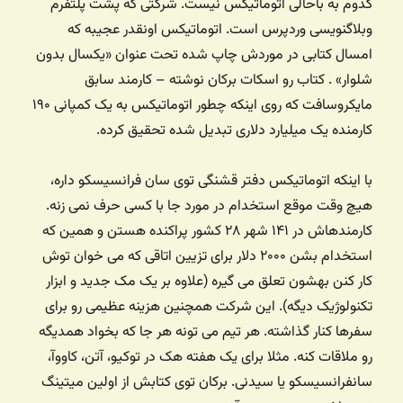
کدوم به باحالی اتوماتیکس نیست. شرکتی که پشت پلتفرم
وبلاگنویسی وردپرس است. اتوماتیکس اونقدر عجیبه که
امسال کتابی در موردش چاپ شده تحت عنوان «یکسال بدون
شلوار» . کتاب رو اسکات برکان نوشته – کارمند سابق
مایکروسافت که روی اینکه چطور اتوماتیکس به یک کمپانی ۱۹۰
کارمنده یک میلیارد دلاری تبدیل شده تحقیق کرده.
با اینکه اتوماتیکس دفتر قشنگی توی سان فرانسیسکو داره،
هیچ وقت موقع استخدام در مورد جا با کسی حرف نمی زنه.
کارمندهاش در ۱۴۱ شهر ۲۸ کشور پراکنده هستن و همین که
استخدام بشن ۲۰۰۰ دلار برای تزیین اتاقی که می خوان توش
کار کنن بهشون تعلق می گیره (علاوه بر یک مک جدید و ابزار
تکنولوژیک دیگه). این شرکت همچنین هزینه عظیمی رو برای
سفرها کنار گذاشته. هر تیم می تونه هر جا که بخواد همدیگه
رو ملاقات کنه. مثلا برای یک هفته هک در توکیو، آتن، کاووآ،
سانفرانسیسکو یا سیدنی. برکان توی کتابش از اولین میتینگ