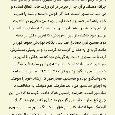
چراکه معتقدم آن چه از دیرباز در آن وزارت‌خانه اتفاق افتاده و
می‌افتد سانسور است، حتا اگر خوش داشته باشند با عبارت
خوش‌آهنگ‌تر «ممیزی» صدایش بزنند نیز توفیری در ماهیتِ
آن نمی‌کند. شعر و هنر این سرزمین همیشه سایه‌ی سانسور را
بر سر خود داشته، از دوران «رودکی» تا امروز. وقتی در دهه
دوم همین قرن «صادق هدایت» یگانه، نوزادش «بوف کور» را
مانندِ گربه‌ای به دندان ‌گرفت به غربت زد و در بمبئی منتشرش
کرد، با سانسوری دست به گریبان بود که سایه‌اش تا امروز بر
سر ادبیات ما مانده است. همیشه زیر این سایه آفرینشگری
کرده و سعی در گول زدن و تاراندنش داشته‌ایم چراکه موظف
به روشنگری بوده‌ و هستیم. همان‌طور که ارشاد خود را موظف
به اجرای سانسور می‌داند، هنرمند هم موظف به مخالفت با
سانسور است. هنرمند راستین هرگز عادت نکرده‌ به گردش این
چرخ کج‌مدار و خاموشی گزیدن به دیاری که در آن حتا اگر از
آلوده‌گی هوا انتقاد کنی هم هزار و یک انگ و برچسب می‌خوری
و به «سیاه‌نمایی» متهم می‌شوی. بر سر عهد خود مانده‌ایم و