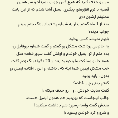
من رو حذف کنید که هیچ کس جواب نمیداد و سر همین
قضیه با نرم افزارهای پیگیری ایمیل آشنا شدم که از این بابت
ممنونم ازشون :دی
بعد از 1 ماه گفتم بذار به شماره پشتیبانی زنگ بزنم ببینم
جواب میده؟
باورم نمیشد کسی برداره.
یه خانومی برداشت مشکل رو گفتم و گفت شماره پروفایل رو
بده منم از تو ایمیل خوندم و اولش گفت سرور قطعه مثل
همه جا تو مملکت ما و دوباره بعد از 20 دقیقه زنگ زدم گفت
خب مشکل ایمیل شما اینه که . داشته و این . افتاده ایمیل رو
بدون . باید بزنید.
گفتم یعنی چی افتاده؟
گفت سایت خودش . و _ رو حذف میکنه :|
جالب اینجاست که یوزرنیم هم همون ایمیل هست.
بعدش گفت واسه پسورد هم یاداشت میکنید؟
و شروع کرد خوندن پسورد :|