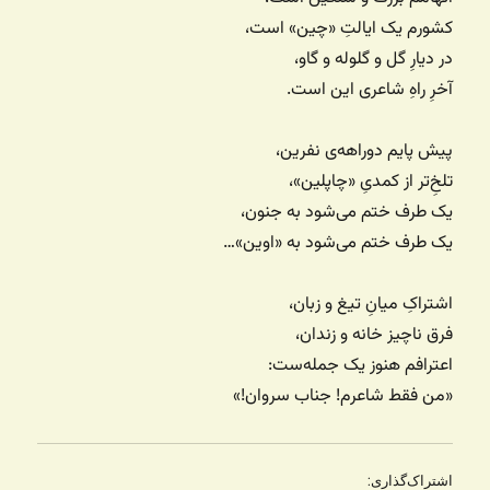
کشورم یک ایالتِ «چین» است،
در دیارِ گل و گلوله و گاو،
آخرِ راهِ شاعری این است.
پیش پایم دوراهه‌ی نفرین،
تلخِ‌تر از کمدیِ «چاپلین»،
یک طرف ختم می‌شود به جنون،
یک طرف ختم می‌شود به «اوین»…
اشتراکِ میانِ تیغ و زبان،
فرق ناچیز خانه و زندان،
اعترافم هنوز یک جمله‌ست:
«من فقط شاعرم! جناب سروان!»
اشتراک‌گذاری: