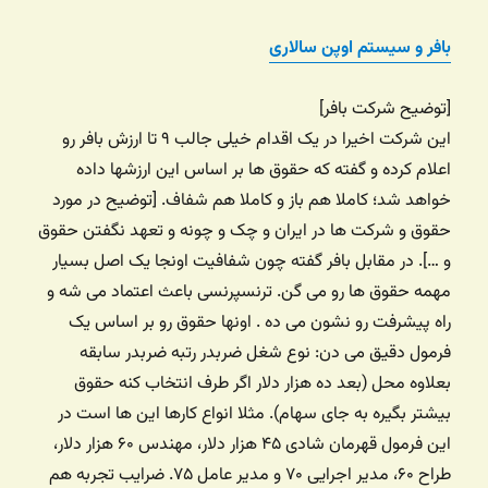
بافر و سیستم اوپن سالاری
[توضیح شرکت بافر]
این شرکت اخیرا در یک اقدام خیلی جالب ۹ تا ارزش بافر رو
اعلام کرده و گفته که حقوق ها بر اساس این ارزشها داده
خواهد شد؛ کاملا هم باز و کاملا هم شفاف. [توضیح در مورد
حقوق و شرکت ها در ایران و چک و چونه و تعهد نگفتن حقوق
و …]. در مقابل بافر گفته چون شفافیت اونجا یک اصل بسیار
مهمه حقوق ها رو می گن. ترنسپرنسی باعث اعتماد می شه و
راه پیشرفت رو نشون می ده . اونها حقوق رو بر اساس یک
فرمول دقیق می دن: نوع شغل ضربدر رتبه ضربدر سابقه
بعلاوه محل (بعد ده هزار دلار اگر طرف انتخاب کنه حقوق
بیشتر بگیره به جای سهام). مثلا انواع کارها این ها است در
این فرمول قهرمان شادی ۴۵ هزار دلار، مهندس ۶۰ هزار دلار،
طراح ۶۰، مدیر اجرایی ۷۰ و مدیر عامل ۷۵. ضرایب تجربه هم