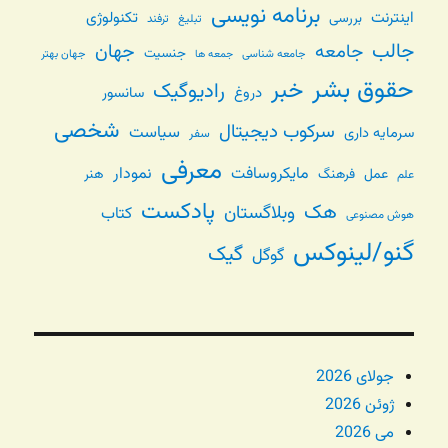
برنامه نویسی
اینترنت
تکنولوژی
بررسی
تبلیغ
ترفند
جالب
جامعه
جهان
جنسیت
جامعه شناسی
جهان بهتر
جمعه ها
حقوق بشر
خبر
رادیوگیک
دروغ
سانسور
شخصی
سرکوب دیجیتال
سیاست
سرمایه داری
سفر
معرفی
مایکروسافت
نمودار
عمل
فرهنگ
هنر
علم
پادکست
هک
وبلاگستان
کتاب
هوش مصنوعی
گنو/لینوکس
گیک
گوگل
جولای 2026
ژوئن 2026
می 2026