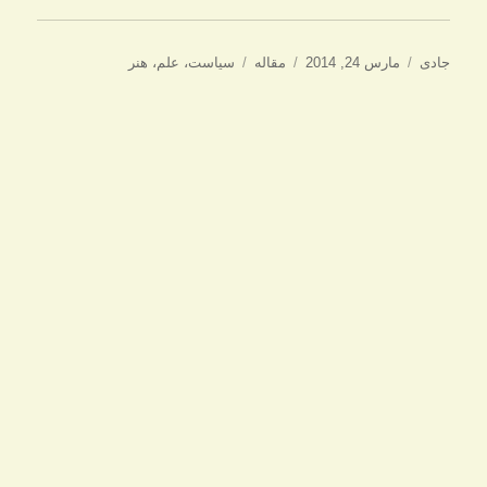
نویسنده
ارسال
دسته‌ها
برچسب‌ها
جادی
مارس 24, 2014
مقاله
سیاست
،
علم
،
هنر
شده
در