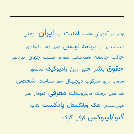
ایران
امنیت
ایمنی
آموزش
اقتصاد
اپل
آزادی بیان
برنامه نویسی
اینترنت
تکنولوژی
بررسی
تبلیغ
ترفند
جالب
جامعه
جهان
جنسیت
جامعه شناسی
جهان بهتر
جمعه ها
حقوق بشر
خبر
رادیوگیک
دروغ
سانسور
شخصی
سرکوب دیجیتال
سیاست
سرمایه داری
سفر
معرفی
مایکروسافت
نمودار
عمل
فرهنگ
هنر
علم
پادکست
هک
وبلاگستان
کتاب
هوش مصنوعی
گنو/لینوکس
گیک
گوگل