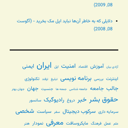
08, 2009)
دلایلی که به خاطر آن‌ها نباید اپل مک بخرید - (آگوست
08, 2008)
ایران
امنیت
ایمنی
آموزش
اقتصاد
اپل
آزادی بیان
برنامه نویسی
اینترنت
تکنولوژی
بررسی
تبلیغ
ترفند
جالب
جامعه
جهان
جنسیت
جامعه شناسی
جهان بهتر
جمعه ها
حقوق بشر
خبر
رادیوگیک
دروغ
سانسور
شخصی
سرکوب دیجیتال
سیاست
سرمایه داری
سفر
معرفی
مایکروسافت
نمودار
عمل
فرهنگ
هنر
علم