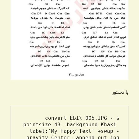
با دستور
$ convert Ebi\ 005.JPG -
pointsize 43 -background Khaki 
label:'My Happy Text' +swap -
gravity Center -append out.jpg
