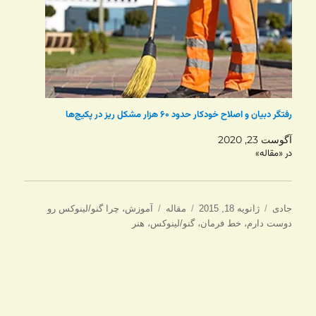
رفتگر دبیان و اصلاح خودکار حدود ۶۰ هزار مشکل ریز در پکیج‌ها
آگوست 23, 2020
در «مقاله»
نویسنده
ارسال
دسته‌ها
برچسب‌ها
جادی
ژانویه 18, 2015
مقاله
آموزش
،
چرا گنو/لینوکس رو
شده
دوست دارم
،
خط فرمان
،
گنو/لینوکس
،
هنر
در