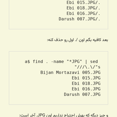
./Darush 007.JPG

بعد کافیه بگم اون /. اول رو حذف کنه:
a$ find . -name "*JPG" | sed 
Darush 007.JPG

و چیز دیگه که بهش احتیاج نداریم اون JPG. آخر است: