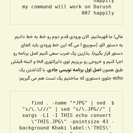
my command will work on Darush 
007 happily

عالی! ما قهرمانیم. الان ورودی قدم دوم رو خط به خط دادیم
به دستور اکو. (سوییچ I می گه این خط ورودی باید کجای
دستور قرار بگیره). بذارین یک ضرب سعی کنیم اصل برنامه رو
اجرا کنیم و خروجی رو بریزیم توی دایرکتوری out و البته قبلش
طبق همون
اصل اول برنامه نویسی جادی
، با گذاشتن یک
echo جلوی دستوری که ساختیم یک تست هم می گیریم:
$ find . -name "*JPG" | sed 
"s/\.\///" | sed "s/\.JPG//" | 
xargs -L1 -I THIS echo convert 
\"THIS.JPG\" -pointsize 43 -
background Khaki label:\'THIS\' 