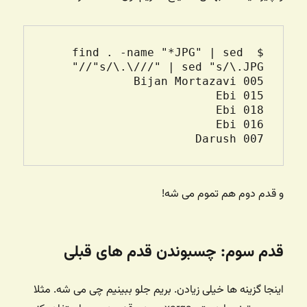
$ find . -name "*JPG" | sed 
Darush 007

و قدم دوم هم تموم می شه!
قدم سوم: چسبوندن قدم های قبلی
اینجا گزینه ها خیلی زیادن. بریم جلو ببینیم چی می شه. مثلا