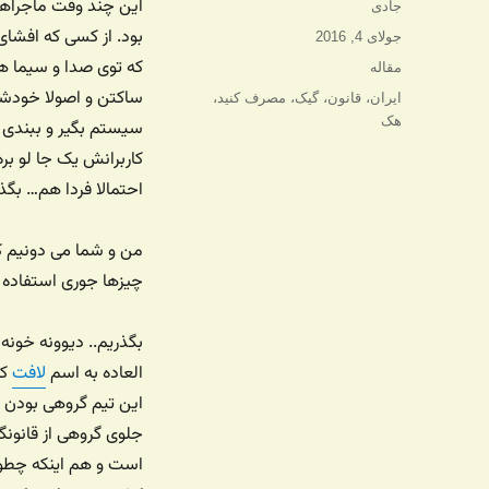
این چند وقت ماجراها
نویسنده
جادی
بود. از کسی که افش
ارسال
جولای 4, 2016
شده
که توی صدا و سیما هک
دسته‌ها
مقاله
در
ساکتن و اصولا خودشو
برچسب‌ها
ایران
،
قانون
،
گیک
،
مصرف کنید
،
هک
سیستم بگیر و ببندی که
کاربرانش یک جا لو بر
احتمالا فردا هم… بگذر
من و شما می دونیم که
چیزها جوری استفاده ک
بگذریم.. دیوونه خونه 
العاده به اسم
لافت
جلوی گروهی از قانونگ
است و هم اینکه چطور