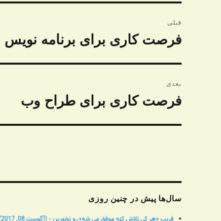
راهبری
قبلی
نوشته
‫فرصت‪ ‬کاری‪ ‬برای‪ ‬برنامه‪ ‬نویس وب بک اند و فرانت اند ‬
نوشته
قبلی:
بعدی
فرصت کاری برای طراح وب
نوشته
بعدی:
سال‌ها پیش در چنین روزی
فریب «هر کی تلاش کنه موفق می شه» رو نخورین - (آگوست 08, 2017)