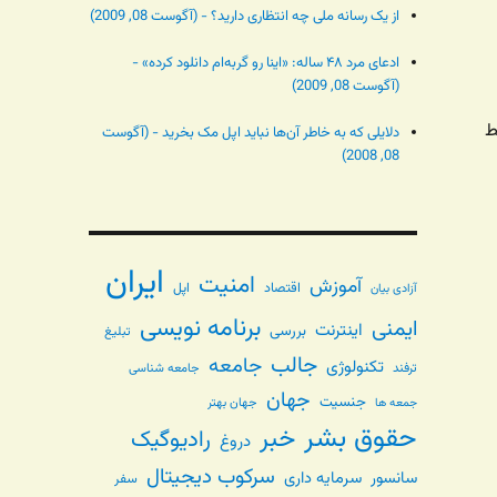
از یک رسانه ملی چه انتظاری دارید؟ - (آگوست 08, 2009)
ادعای مرد ۴۸ ساله: «اینا رو گربه‌ام دانلود کرده» -
(آگوست 08, 2009)
ط
دلایلی که به خاطر آن‌ها نباید اپل مک بخرید - (آگوست
08, 2008)
ایران
امنیت
آموزش
اقتصاد
اپل
آزادی بیان
برنامه نویسی
ایمنی
اینترنت
بررسی
تبلیغ
جالب
جامعه
تکنولوژی
ترفند
جامعه شناسی
جهان
جنسیت
جهان بهتر
جمعه ها
حقوق بشر
خبر
رادیوگیک
دروغ
سرکوب دیجیتال
سانسور
سرمایه داری
سفر