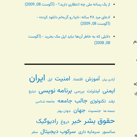
از یک رسانه ملی چه انتظاری دارید؟ - (آگوست 08, 2009)
ادعای مرد ۴۸ ساله: «اینا رو گربه‌ام دانلود کرده» -
(آگوست 08, 2009)
دلایلی که به خاطر آن‌ها نباید اپل مک بخرید - (آگوست
م
08, 2008)
ایران
امنیت
آموزش
اقتصاد
اپل
آزادی بیان
ه
برنامه نویسی
ایمنی
اینترنت
بررسی
تبلیغ
ی
جالب
جامعه
تکنولوژی
ترفند
جامعه شناسی
جهان
جنسیت
جهان بهتر
جمعه ها
حقوق بشر
خبر
رادیوگیک
دروغ
سرکوب دیجیتال
سانسور
سرمایه داری
سفر
ه