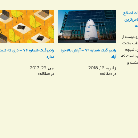
ات اصلاح
اس‌ترین
ه
و درست از
طب مثبت
. نتیجه
رادیو گیک شماره ۷۹ – آراش بالاخره
رادیوگیک شماره ۷۴ – دری که کلید
ربا است که
آزاد
نداره
ثبت و
ژانویه 16, 2018
می 29, 2017
ری از
در «مقاله»
در «مقاله»
وضوعیت