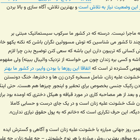
یر این وضعیت نیاز به تلاش است
و بهترین تلاش، آگاه سازی و بالا بردن
مه ماجرا نیست. درسته که در کشور ما سرکوب سیستماتیک مبتنی بر
ند تا کشور می شناسین که توش مسوولین نگران باشن که نکنه یکهو خان
ش کسانی که تریبون دارن این باشه که سعی کنن توضیح بدن چرا لازم
ه و کسی بره زندان چون می خواسته از نزدیک والیبال ببینه) ولی مفهوم‌
ومی گسترده تر است که
اتفاقا این روزها با بودن وایبر، در کشور ما بهتر
خشونت علیه زنان، شامل مسخره کردن زن ها و دخترها، خنگ دونستن
ادن رکیک جنسی بخصوص برای تحقیر و اینجور چیزها هم هست. حتی اینک
بعد از هر مصاحبه کاری در مورد قیافه و هیکل دختری که اومده بود برا
ن شک خشونت علیه زنان است و در یک جای درست و حسابی کاملا
ی دیگه، این حرف تکراری است که «خانم که به پول حقوق نیازی ندارن».
مبر، روز جهانی مبارزه با خشونت علیه زنان است و آگاهی و گسترش ایده
به موقع، بهترین روش مبارزه با هر نوع خشونتی – چه علیه زنان، چه علی