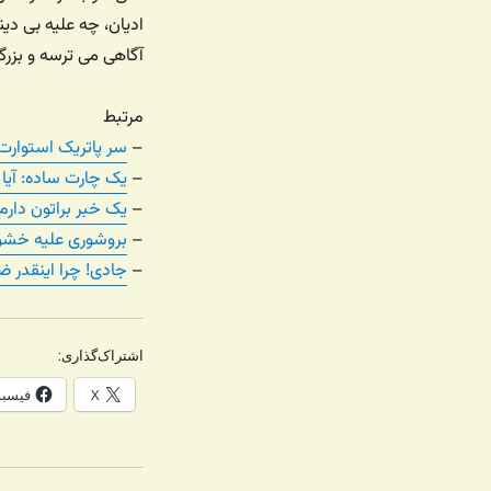
ادیان، چه علیه بی دی
آگاهی می ترسه و بزر
مرتبط
–
سر پاتریک استوارت
–
یک چارت ساده: آی
–
یک خبر براتون دارم
–
بروشوری علیه خشون
–
جادی! چرا اینقدر 
اشتراک‌گذاری:
X
فیسب