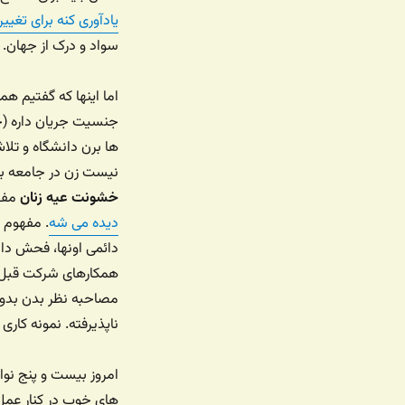
یادآوری کنه برای تغی
سواد و درک از جهان.
اما اینها که گفتیم ه
جنسیت جریان داره (چ
ها برن دانشگاه و تلا
نیست زن در جامعه باش
خشونت عیه زنان
مفه
دیده می شه
. مفهوم 
دائمی اونها، فحش د
همکارهای شرکت قبل و 
مصاحبه نظر بدن بدو
ناپذیرفته. نمونه کار
امروز بیست و پنج نوا
های خوب در کنار عمل 