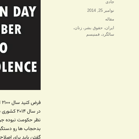
نویسنده
جادی
ارسال
نوامبر 25, 2014
شده
دسته‌ها
مقاله
در
برچسب‌ها
ایران
،
حقوق بشر
،
زنان
،
سالگرد
،
فمنیسم
در سال ۱۴
نظر حکومت نبوده جرم
بدحجاب ها رو دستگیر
گفتن باید برای اصلاح