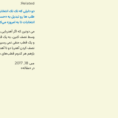
Related
دو دلیلی که تک تک انتخاب
طلب ها رو تبدیل به «حس
انتخابات تا به امروز» می‌کن
می دونین که اگر آهنربایی ر
وسط نصف کنین، به یک ق
و یک قطب منفی نمی رسین
نصف کردن آهنربا دو تا آهن
بازهم هر کدوم قطب‌های م
منفی دارن. این در مورد بسیا
می 18, 2017
پدیده های اجتماعی هم م
در «مقاله»
داره. مثلا…