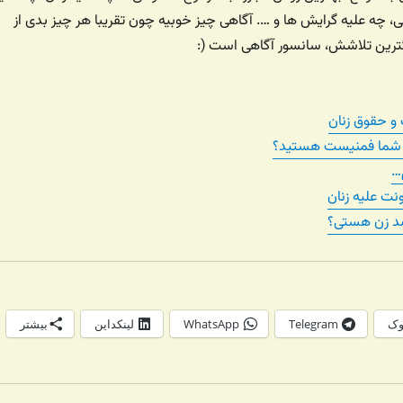
نی، چه علیه گرایش ها و …. آگاهی چیز خوبیه چون تقریبا هر چیز بدی از
گترین تلاشش، سانسور آگاهی است (:
 و حقوق زنان
ا شما فمنیست هستید؟
…
ت علیه زنان
ضد زن هستی؟
وک
Telegram
WhatsApp
لینکداین
بیشتر