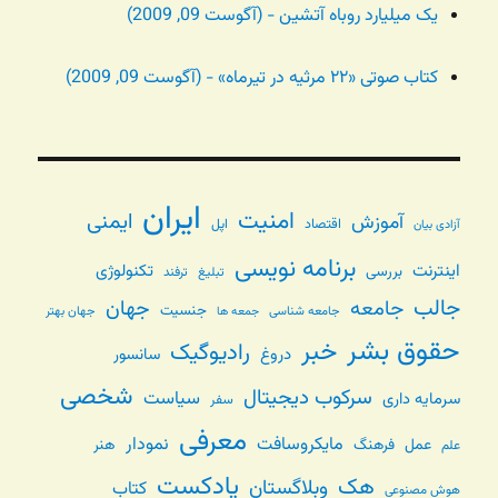
یک میلیارد روباه آتشین - (آگوست 09, 2009)
کتاب صوتی «۲۲ مرثیه در تیرماه» - (آگوست 09, 2009)
ایران
امنیت
ایمنی
آموزش
اقتصاد
اپل
آزادی بیان
برنامه نویسی
اینترنت
تکنولوژی
بررسی
تبلیغ
ترفند
جالب
جامعه
جهان
جنسیت
جامعه شناسی
جهان بهتر
جمعه ها
حقوق بشر
خبر
رادیوگیک
دروغ
سانسور
شخصی
سرکوب دیجیتال
سیاست
سرمایه داری
سفر
معرفی
مایکروسافت
نمودار
عمل
فرهنگ
هنر
علم
پادکست
هک
وبلاگستان
کتاب
هوش مصنوعی