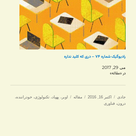
رادیوگیک شماره ۷۴ – دری که کلید نداره
می 29, 2017
در «مقاله»
نویسنده
ارسال
دسته‌ها
برچسب‌ها
جادی
اکتبر 16, 2016
مقاله
اوبر
،
پهپاد
،
تکنولوژی
،
خودراننده
،
شده
درون
،
فناوری
در