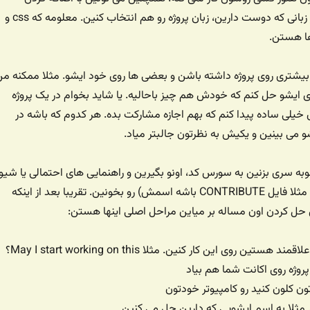
language:rust یا هر زبانی که دوست دارین، زبان پروژه رو هم انتخاب کنین. معلومه که css و
بیشتری روی پروژه داشته باشن و بعضی ها روی خود ایشو. مثلا ممکنه من
ای ایشو حل کنم که خودش هم چیز باحالیه. یا شاید بخوام در یک پروژه
 خیلی ساده پیدا کنم که بهم اجازه مشارکت بده. هر کدوم که باشه در
و می بینین و یکیش به نظرتون جالبتر میاد.
به سری بزنین به سورس کد، اونو بگیرین و راهنمایی های احتمالی یا شیو
های مشارکت (ممکنه مثلا فایل CONTRIBUTE باشه اسمش) رو بخونین. تقریبا بعد از اینکه
ل کردن اون مساله بر میاین مراحل اصلی اینها هستن:
تین روی این کار کنین. مثلا May I start working on this؟
تون کلون کنید رو کامپیوتر خودتون
د. مثلا به اسم ایشویی که دارین حل می کنین