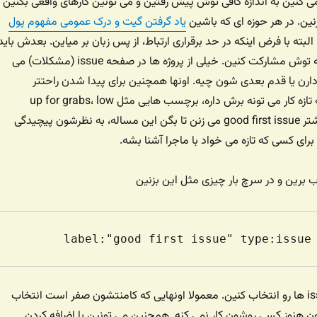
می کنین به اندازه کافی توش پیش رفتین و می تونین کارهای واقعی بکنین
بزنین. در هر حوزه ای که باشین
یاد گرفتن گیت و درک عمومی مفهوم پول
لبته با فرض اینکه در حد برقراری ارتباط، از پس زبان بر میاین. بعدش باید
یک پروژه پیدا کنین که توش مشارکت کنین. خیلی از پروژه ها در صفحه issue (مشکلات) می
رن یا قدم بعدی شون چیه. اونها همچنین برای پیدا شدن راحتتر
مشکلات آسونی که یه تازه کار می تونه برش داره، برچسب هایی مثل up for grabs، low
hanging fuit و از بیشتر good first issue می زنن تا بگن این مساله، به نظرشون پیچیدگی
رای کسی که تازه می خواد با ماجرا آشنا بشه.
 برین و در سرچ بار چیزی مثل این بزنین
label:"good first issue" type:issue
و در نتایج، بخش issue ها رو انتخاب کنین. معمولا اونهایی که کامنتشون صفر است انتخاب
هنوز کسی روشون کار نمی کنه. همچنین می تونین با اضافه کردن