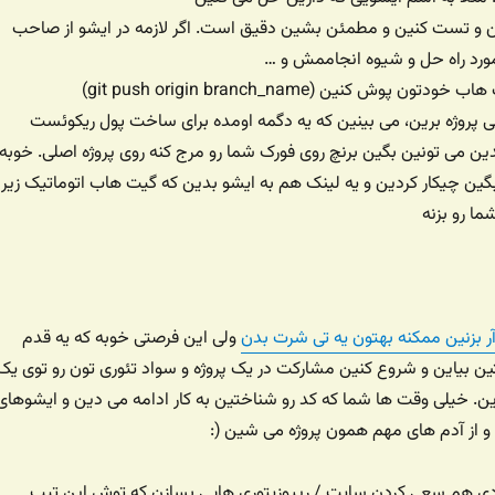
ین و تست کنین و مطمئن بشین دقیق است. اگر لازمه در ایشو از صاحب
مورد راه حل و شیوه انجاممش و …
پوش کنین (git push origin branch_name)
ی پروژه برین، می بینین که یه دگمه اومده برای ساخت پول ریکوئست
دین می تونین بگین برنچ روی فورک شما رو مرج کنه روی پروژه اصلی. خوبه
ین چیکار کردین و یه لینک هم به ایشو بدین که گیت هاب اتوماتیک زیر
ما رو بزنه
ولی این فرصتی خوبه که یه قدم
تین بیاین و شروع کنین مشارکت در یک پروژه و سواد تئوری تون رو توی یک
برین. خیلی وقت ها شما که کد رو شناختین به کار ادامه می دین و ایشوهای
 از آدم های مهم همون پروژه می شین (:
دی هم سعی کردن سایت / ریپوزیتوری هایی بسازن که توش این تیپ