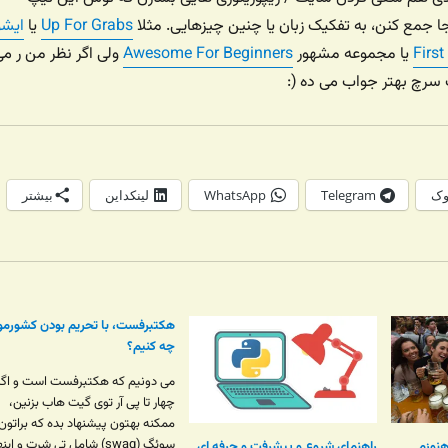
 جمع کنن، به تفکیک زبان یا چنین چیزهایی. مثلا
Up For Grabs
یا
ایشو
Firs
یا مجموعه مشهور
Awesome For Beginners
ولی اگر نظر من ر م
سرچ بهتر جواب می ده‌ (:
وک
Telegram
WhatsApp
لینکداین
بیشتر
هکتبرفست، با تحریم بودن کشورمو
چه کنیم؟
می دونیم که هکتبرفست است و اگر
چهار تا پی آر توی گیت هاب بزنین،
ممکنه بهتون پیشنهاد بده که براتون
سوئگ (swag) شامل تی شرت و اینه
هنوزم
راهنمای شروع و پیشرفت و حرفه ای