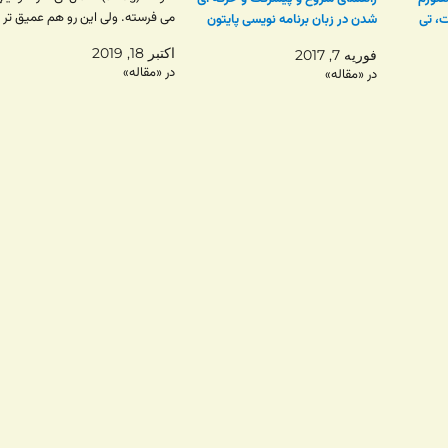
می فرسته. ولی این رو هم عمیق تر
ت، تی
شدن در زبان برنامه نویسی پایتون
می دونیم که سیاست های کشورمون
اکتبر 18, 2019
فوریه 7, 2017
جوریه که دنیا ترجیح می ده تحریم
در «مقاله»
در «مقاله»
کنه.…