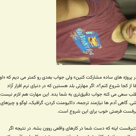
 پروژه های ساده مشارکت کنین» ولی جواب بعدی رو کمتر می دیم که «او
از کجا شروع کنم؟». اگر مهارتی بلد هستین که در دنیای نرم افزار آزاد
ب سعی می کنه جواب دقیق‌تری به شما بده. این مهارت هم لازم نیست
شی. گاهی آدم ها نیازمند ترجمه، داکیومنت کردن، گرافیک، لوگو و چیزهای
رفست فرصتی خوب برای این شروع است.
تبرفست اینه که دست شما در کارهای واقعی روون‌ بشه. در نتیجه اگر