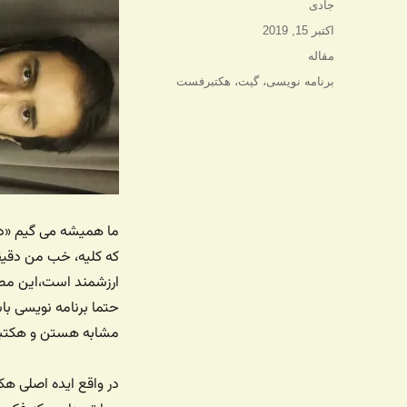
نویسنده
جادی
ارسال
اکتبر 15, 2019
شده
دسته‌ها
مقاله
در
برچسب‌ها
برنامه نویسی
،
گیت
،
هکتبرفست
ما همیشه می گیم «در
که کلیه، خب من دقیقا 
ارزشمند است،این مطل
حتما برنامه نویسی با
مشابه هستن و هکتب
در واقع ایده اصلی هک