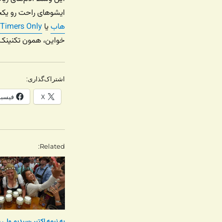
ایشوهای راحت رو یکجا
هاب
یا
t Timers Only
خواین، همون تکنینک 
اشتراک‌گذاری:
X
فیسب
Related
به نیمه اکتبر رسیدیم ولی 