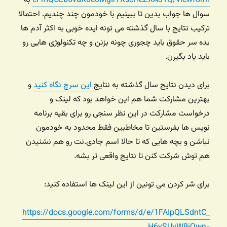
cFmQCEb6vdX0e0MgIr7XscHeZXA31Q/viewform
به
سوال ها جواب بدین تا ببینیم با خودمون چند چندیم. احتمالا
ترکیب نتایج با سال گذشته می تونه ایده خوبی به اکثر آدم ها
بده سر حقوق باید چجوری چونه بزنن و چه تکنولوژی هایی رو
باید یاد بگیرن.
برای دیدن نتایج سال گذشته به نتایج
این سرچ نگاه کنید
و
بهترین مشارکت شما هم این خواهد بود که لینک و
درخواست مشارکت در این نظر سنجی رو برای بقیه برنامه
نویس ها بفرستین تا مخاطبین فقط محدود به خودمون
نباشن و بچه هایی که تا حالا اسم جادی.نت رو هم نشنیدن
هم توش شرکت کنن تا نتایج واقعی تر بشه.
برای شر کردن می تونین از این لینک ها استفاده کنید:
https://docs.google.com/forms/d/e/1FAIpQLSdntC_