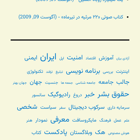
کتاب صوتی «۲۲ مرثیه در تیرماه» - (آگوست 09, 2009)
ایران
امنیت
ایمنی
آموزش
اقتصاد
اپل
آزادی بیان
برنامه نویسی
اینترنت
تکنولوژی
بررسی
تبلیغ
ترفند
جالب
جامعه
جهان
جنسیت
جامعه شناسی
جهان بهتر
جمعه ها
حقوق بشر
خبر
رادیوگیک
دروغ
سانسور
شخصی
سرکوب دیجیتال
سیاست
سرمایه داری
سفر
معرفی
مایکروسافت
نمودار
عمل
فرهنگ
هنر
علم
پادکست
هک
وبلاگستان
کتاب
هوش مصنوعی