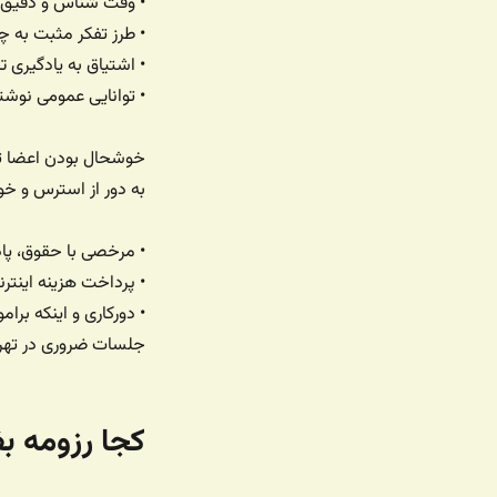
• وقت شناس و دقیق
• طرز تفکر مثبت به چال
• اشتیاق به یادگیری
• توانایی عمومی نوش
خوشحال بودن اعضا تی
به دور از استرس و خوش
• مرخصی با حقوق، پادا
• پرداخت هزینه اینترن
• دورکاری و اینکه بر
جلسات ضروری در تهر
کجا رزومه ب