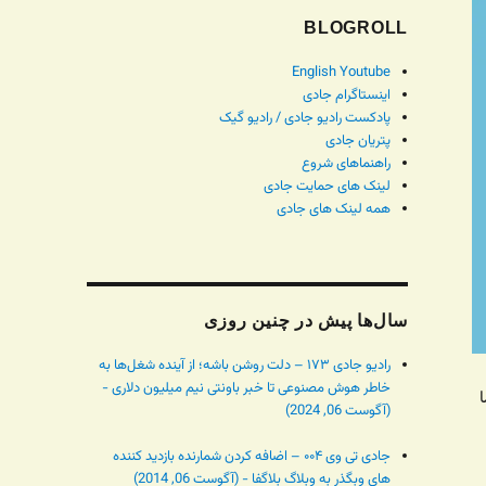
BLOGROLL
English Youtube
اینستاگرام جادی
پادکست رادیو جادی / رادیو گیک
پتریان جادی
راهنماهای شروع
لینک های حمایت جادی
همه لینک های جادی
سال‌ها پیش در چنین روزی
رادیو جادی ۱۷۳ – دلت روشن باشه؛ از آینده شغل‌ها به
خاطر هوش مصنوعی تا خبر باونتی نیم میلیون دلاری -
ا
(آگوست 06, 2024)
جادی تی وی ۰۰۴ – اضافه کردن شمارنده بازدید کننده
های وبگذر به وبلاگ بلاگفا - (آگوست 06, 2014)