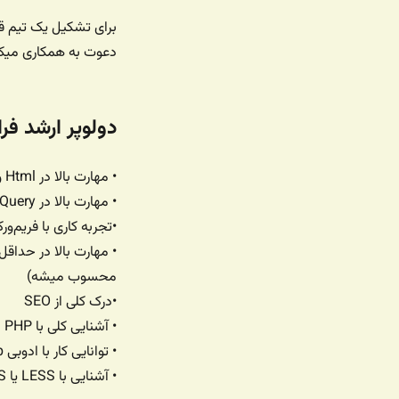
برای تشکیل یک تیم قو
دعوت به همکاری میکن
دولوپر ارشد فرانت اند | veloper
• مهارت بالا در Html و CSS
• مهارت بالا در jQuery و JavaScript
•تجربه کاری با فریم‌ورکهای
محسوب میشه)
•درک کلی از SEO
• آشنایی کلی با PHP
• توانایی کار با ادوبی Photoshop و Illustrator
• آشنایی با LESS یا SASS مزیت محسوب میشه