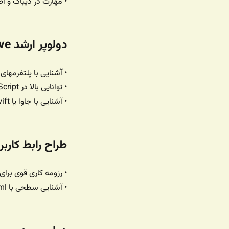
• مهارت در دیباگ و ا
دولوپر ارشد Senior React Native Developer | React Native
• آشنایی با پلتفرمهای iOS و Android
• توانایی بالا در JavaScript و فریمورک React Native
• آشنایی با جاوا یا swift مزیت محسوب میشه
طراح رابط کاربری | igner
• رزومه کاری قوی برای 
• آشنایی سطحی با JavaScript ،html و CSS مزیت محسوب میشه