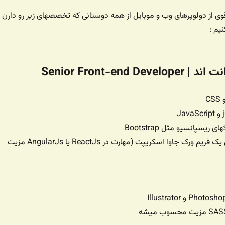
ی از دولوپرهای وب و موبایل از همه دوستانی که تخصصهای زیر رو دارن
یم :
Senior Front-end De
 ریسپانسیو مثل Bootstrap
• مهارت بالا در حداقل یک فریم ورک جاوا اسکریپت (مهارت در ReactJs یا AngularJs مزیت