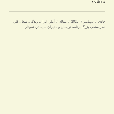
در «مقاله»
نویسنده
ارسال
دسته‌ها
برچسب‌ها
جادی
سپتامبر 7, 2020
مقاله
آمار
،
ایران
،
زندگی
،
شغل
،
کار
،
شده
نظر سنجی بزرگ برنامه نویسان و مدیران سیستم
،
نمودار
در