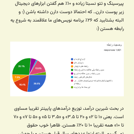
پیرسینگ و تتو نسبتا زیاده و ۱۰٪ هم گفتن ابزارهای دیجیتال
زیر پوست دارن.. که احتمالا دوست دارن داشته باشن (: و
البته بشتابید که ۲۶٪ برنامه نویس‌های ما علاقمند به شروع یه
رابطه هستن (:
در بحث شیرین درآمد، توزیع درآمدهای پایینتر تقریبا مساوی
است. یعنی «۱ تا ۲» و «۲ تا ۳.۵» و «۳.۵ تا ۵» و «۵ تا ۷» و «۷
تا ۱۰» همه تقریبا ۱۰ تا ۲۰٪ هستن. ظاهرا خوب حقوق
نمی‌گیریم. البته اینها عددهای سال قبل هستن و با جهش