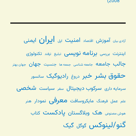
2008)
ایران
امنیت
ایمنی
آموزش
اقتصاد
اپل
آزادی بیان
برنامه نویسی
اینترنت
تکنولوژی
بررسی
تبلیغ
ترفند
جالب
جامعه
جهان
جنسیت
جامعه شناسی
جهان بهتر
جمعه ها
حقوق بشر
خبر
رادیوگیک
دروغ
سانسور
شخصی
سرکوب دیجیتال
سیاست
سرمایه داری
سفر
معرفی
مایکروسافت
نمودار
عمل
فرهنگ
هنر
علم
پادکست
هک
وبلاگستان
کتاب
هوش مصنوعی
گنو/لینوکس
گیک
گوگل