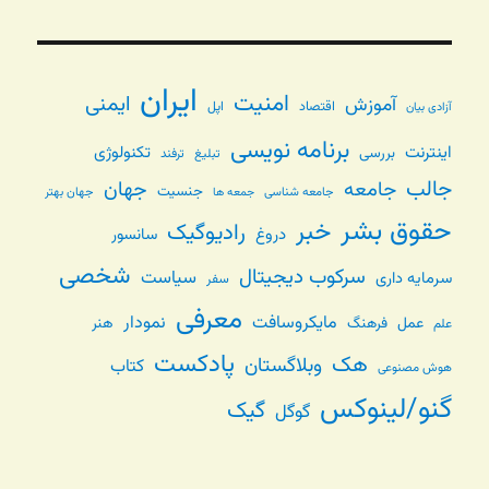
ایران
امنیت
ایمنی
آموزش
اقتصاد
اپل
آزادی بیان
برنامه نویسی
اینترنت
تکنولوژی
بررسی
تبلیغ
ترفند
جالب
جامعه
جهان
جنسیت
جامعه شناسی
جهان بهتر
جمعه ها
حقوق بشر
خبر
رادیوگیک
دروغ
سانسور
شخصی
سرکوب دیجیتال
سیاست
سرمایه داری
سفر
معرفی
مایکروسافت
نمودار
عمل
فرهنگ
هنر
علم
پادکست
هک
وبلاگستان
کتاب
هوش مصنوعی
گنو/لینوکس
گیک
گوگل