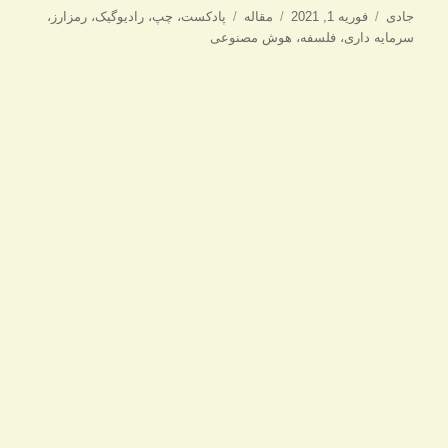
نویسنده
ارسال
دسته‌ها
برچسب‌ها
جادی
فوریه 1, 2021
مقاله
پادکست
،
چپ
،
رادیوگیک
،
رمزارز
،
شده
سرمایه داری
،
فلسفه
،
هوش مصنوعی
در