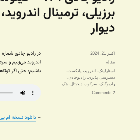
برزیلی، ترمینال اندروید
دیوار
ارسال
اکتبر 21, 2024
شده
اندروید می‌زنیم و سر
دسته‌ها
مقاله
در
باشیم؛ حتی اگر کوتاه
برچسب‌ها
استارلینک
،
اندروید
،
پادکست
،
دسترسی پذیری
،
رادیوجادی
،
رادیوگیک
،
سرکوب دیجیتال
،
هک
2 Comments
–
دانلود نسخه ام پی