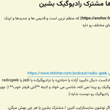
‌ها مشترک رادیوگیک بشین
که منظم ترین است و قدیمی ها و جدیدها و لینک
ی مختلف رو داره
:
https://www.stitcher.com/podcast/radio-geek
– یا توی برنامه های پادکست دنبال «کیبرد آزاد» یا «جادی» یا «رادیوگیک» یا jadi یا radiogeek
گیک رو پیدا نمی کنه، شانس می خواد و البته **آنتی فیلتر خوب** (: چو
ادیوگیک رو دوست نداره (:
ه اگر توشون سابسکرایب کنین / مشترک بشین یا هر چی بهش میگن،