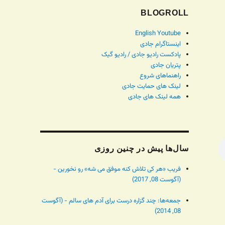
BLOGROLL
English Youtube
اینستاگرام جادی
پادکست رادیو جادی / رادیو گیک
پتریان جادی
راهنماهای شروع
لینک های حمایت جادی
همه لینک های جادی
سال‌ها پیش در چنین روزی
فریب «هر کی تلاش کنه موفق می شه» رو نخورین -
(آگوست 08, 2017)
جمعه‌ها: چند گزاره درست برای آدم های سالم - (آگوست
08, 2014)