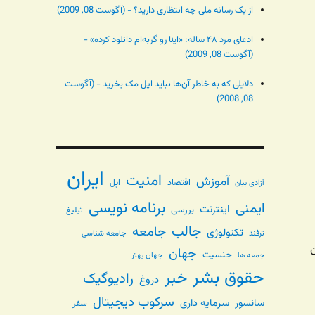
از یک رسانه ملی چه انتظاری دارید؟ - (آگوست 08, 2009)
ادعای مرد ۴۸ ساله: «اینا رو گربه‌ام دانلود کرده» -
(آگوست 08, 2009)
دلایلی که به خاطر آن‌ها نباید اپل مک بخرید - (آگوست
08, 2008)
ایران
امنیت
آموزش
اقتصاد
اپل
آزادی بیان
برنامه نویسی
ایمنی
اینترنت
بررسی
تبلیغ
جالب
جامعه
تکنولوژی
ترفند
جامعه شناسی
ن
جهان
جنسیت
جهان بهتر
جمعه ها
حقوق بشر
خبر
رادیوگیک
دروغ
سرکوب دیجیتال
سانسور
سرمایه داری
سفر