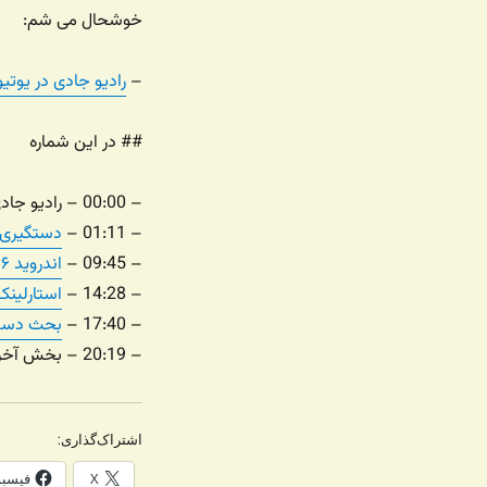
خوشحال می شم:
–
رادیو جادی در یوتی
## در این شماره
– 00:00 – رادیو جادی ۱۷۹
– 01:11 –
دستگیری ه
– 09:45 –
اندروید ۱۶ احتمالا دارای یه ترمینال واقعی لینوکس خواهد بود
– 14:28 –
استارلینک
– 17:40 –
بحث دسترس
– 20:19 – بخش آخر
اشتراک‌گذاری:
X
فیسب