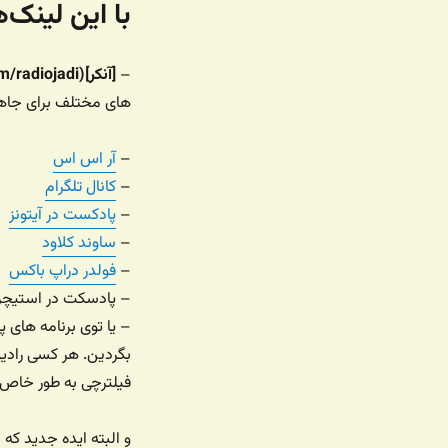
با این لینک
–
[آنکر](https://anchor.fm/radiojadi)
های مختلف برای جاها
–
آر اس اس
–
کانال تلگرام
–
پادکست در آیتونز
–
ساوند کلاود
–
فولدر دراپ باکس
– پادسکت در استیچر
بگردین. هر کسی رادیو
فیلترچی به طور خاص ر
و البته ایده جدید ک