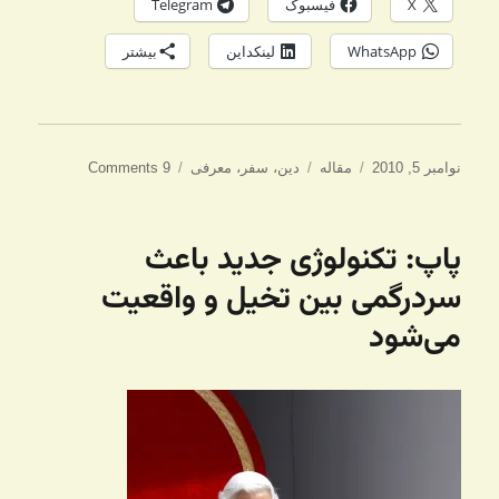
X
فیسبوک
Telegram
WhatsApp
لینکداین
بیشتر
ارسال
دسته‌ها
برچسب‌ها
نوامبر 5, 2010
مقاله
دین
،
سفر
،
معرفی
9 Comments
شده
در
پاپ: تکنولوژی جدید باعث
سردرگمی بین تخیل و واقعیت
می‌شود