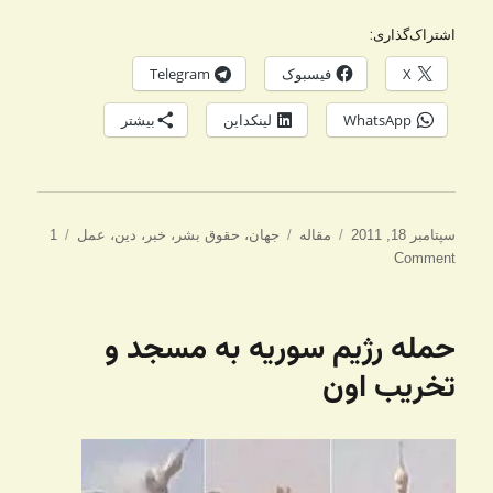
اشتراک‌گذاری:
X
فیسبوک
Telegram
WhatsApp
لینکداین
بیشتر
ارسال
دسته‌ها
برچسب‌ها
سپتامبر 18, 2011
مقاله
جهان
،
حقوق بشر
،
خبر
،
دین
،
عمل
1
شده
Comment
در
حمله رژیم سوریه به مسجد و
تخریب اون