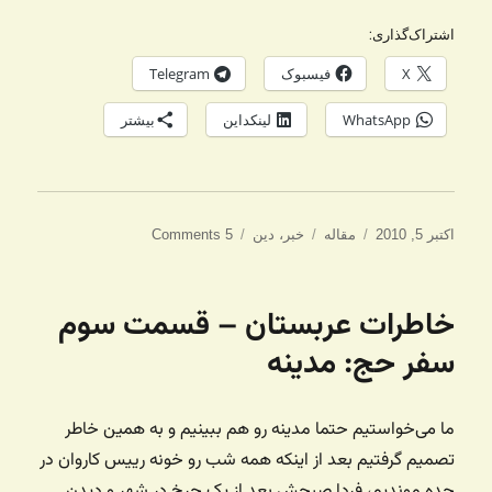
اشتراک‌گذاری:
X
فیسبوک
Telegram
WhatsApp
لینکداین
بیشتر
ارسال
دسته‌ها
برچسب‌ها
اکتبر 5, 2010
مقاله
خبر
،
دین
5 Comments
شده
در
خاطرات عربستان – قسمت سوم
سفر حج: مدینه
ما می‌خواستیم حتما مدینه رو هم ببینیم و به همین خاطر
تصمیم گرفتیم بعد از اینکه همه شب رو خونه رییس کاروان در
جده موندیم، فردا صبحش بعد از یک چرخ در شهر و دیدن