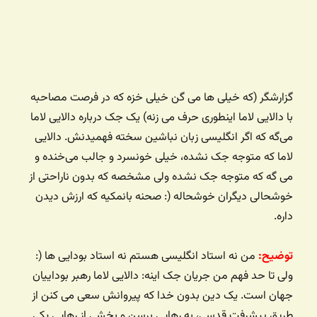
گزارشگر (که خیلی ها می گن خیلی خزه که در فرصت مصاحبه
با دالایی لاما اینطوری حرف می زنه) یک جک درباره دالایی لاما
می‌گه که اگر انگلیسی زبان نباشین سخته فهمیدنش. دالایی
لاما که متوجه جک نشده، خیلی خونسرد و جالب می‌خنده و
می گه که متوجه جک نشده ولی مشخصه که بدون ناراحتی از
خوشحالی دیگران خوشحاله (: صحنه بانمکیه که ارزش دیدن
داره.
توضیح:
من نه استاد انگلیسی هستم نه استاد بودایی ها (:
ولی تا حد فهم من جریان جک اینه: دالایی لاما رهبر بوداییان
جهان است. یک دین بدون خدا که پیروانش سعی می کنن از
طریق پیشرفت قدسی، به رهایی برسن و بخشی از رهایی یکی