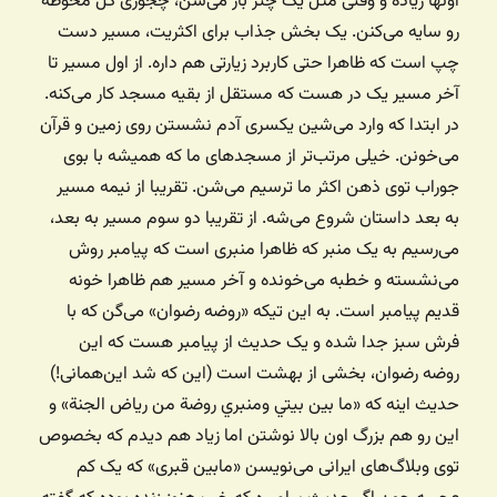
اونها زیاده و وقتی مثل یک چتر باز می‌شن، چجوری کل محوطه
رو سایه می‌کنن. یک بخش جذاب برای اکثریت، مسیر دست
چپ است که ظاهرا حتی کاربرد زیارتی هم داره. از اول مسیر تا
آخر مسیر یک در هست که مستقل از بقیه مسجد کار می‌کنه.
در ابتدا که وارد می‌شین یکسری آدم نشستن روی زمین و قرآن
می‌خونن. خیلی مرتب‌تر از مسجدهای ما که همیشه با بوی
جوراب توی ذهن اکثر ما ترسیم می‌شن. تقریبا از نیمه مسیر
به بعد داستان شروع می‌شه. از تقریبا دو سوم مسیر به بعد،
می‌رسیم به یک منبر که ظاهرا منبری است که پیامبر روش
می‌نشسته و خطبه می‌خونده و آخر مسیر هم ظاهرا خونه
قدیم پیامبر است. به این تیکه «روضه رضوان» می‌گن که با
فرش سبز جدا شده و یک حدیث از پیامبر هست که این
روضه رضوان، بخشی از بهشت است (این که شد این‌همانی!)‌
حدیث اینه که «ما بين بيتي ومنبري روضة من رياض الجنة» و
این رو هم بزرگ اون بالا نوشتن اما زیاد هم دیدم که بخصوص
توی وبلاگ‌های ایرانی می‌نویسن «مابین قبری» که یک کم