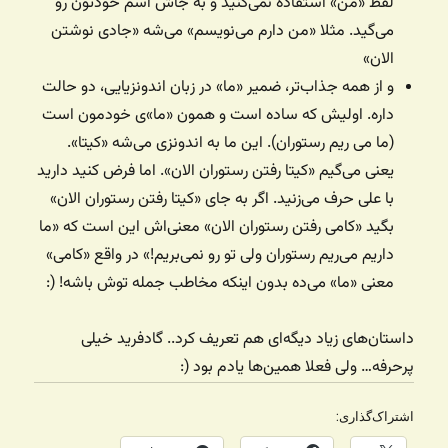
لفظ «من» استفاده نمی‌کنید و به جاش اسم خودتون رو
می‌گید. مثلا «من دارم می‌نویسم» می‌شه «جادی نوشتن
الان»
و از همه جذاب‌تر، ضمیر «ما» در زبان اندونزیایی، دو حالت
داره. اولیش که ساده است و همون «ما»ی خودمون است
(ما می ریم رستوران). این ما به اندونزی می‌شه «کیتا».
یعنی می‌گیم «کیتا رفتن رستوران الان». اما فرض کنید دارید
با علی حرف می‌زنید. اگر به جای «کیتا رفتن رستوران الان»
بگید «کامی رفتن رستوران الان» معنی‌اش این است که «ما
داریم می‌ریم رستوران ولی تو رو نمی‌بریم!» در واقع «کامی»
معنی «ما» می‌ده بدون اینکه مخاطب جمله توش باشه! (:
داستان‌های زیاد دیگه‌ای هم تعریف کرد.. گادفرید خیلی
پرحرفه… ولی فعلا همین‌ها یادم بود (:
اشتراک‌گذاری: