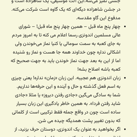
جشنی تمیز می‌شه.این آلت موسیقی، یک شاهزاده است و
در جشن شاهزاده دیگه‌ای که یک گاوه است شرکت می‌کنه.
مدفوع این گاو مقدسه.
چهار پنج ماه قبل – همین چهار پنج ماه قبل! – شورای
عالی مسلمین اندونزی رسما اعلام می کنه تا به امروز مردم
به جای کعبه به سمت سومالی یا کنیا نماز می‌خوندن ولی
اشکالی نداره چون خداوند همه جا هست و نماز رو شنیده
اما از این به بعد جهت نماز خوندن باید به جهت صحیح که
کعبه باشه اصلاح بشه!
زبان اندونزی هم عجیبه. این زبان «زمان» نداره! یعنی چیزی
به اسم فعل گذشته و حال و آینده و این حرفه‌ها نداریم.
شما به سادگی می‌گین «جادی رفتن دیروز» یا مثلا «جادی
شاید رفتن فردا». به همین خاطر یادگیری این زبان بسیار
ساده است چون در واقع جمله فقط ترکیبی است از کلماتی
که بدون تغییر پشت همدیگه چیده می شن.
اگر بخواهید به عنوان یک اندونزی، دوستان حرف بزنید، از