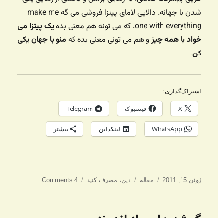
شدن با جهانه. دالایی لامای پیتزا فروشی می گه make me
one with everything. که می تونه هم معنی بده
یک پیتزا می
خواد با همه چیز
و هم می تونی معنی بده که
منو با جهان یکی
کن
.
اشتراک‌گذاری:
X
فیسبوک
Telegram
WhatsApp
لینکداین
بیشتر
ارسال
دسته‌ها
برچسب‌ها
ژوئن 15, 2011
مقاله
دین
،
مصرف کنید
4 Comments
شده
در