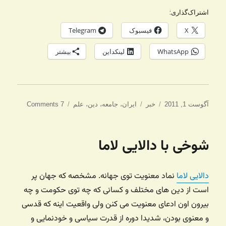
اشتراک‌گذاری:
X
فیسبوک
Telegram
WhatsApp
لینکداین
بیشتر
ارسال
دسته‌ها
برچسب‌ها
آگوست 1, 2011
خبر
ایران
،
جامعه
،
دین
،
علم
7 Comments
شده
در
شوخی با دالایی لاما
دالایی لاما
نماد معنویت توی جهانه. مشخصه که جهان پر
است از دین های مختلف و کسانی که چه توی حکومت و چه
بیرون اون ادعای معنویت می کنن ولی واقعیت اینه که قدسی
و معنوی بودن، شدیدا دوره از قدرت سیاسی و خودنمایی و