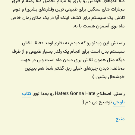
کنه الگوهای خودش رو با زور به مردم تحمیل کنه (مثلا از طرق
مجازات های سنگین برای طبیعی ترین رفتارهای بشری) و دوم
تلاش یک سیستم برای کشف اینکه آیا در یک مکان زمان خاص
ماه توی آسمون هست یا نه.
راستش این ویدئو رو که دیدم به نظرم اومد دقیقا تلاش
سیستم بدن است برای انجام یک رفتار بسیار طبیعی و از طرف
دیگه مثل همون تلاش برای دیدن ماه است ولی در جهت
مخالف: دیدن چیزهای خیلی ریز. گفتم شما هم ببینین
خوشحال بشین (:
راستی! اصطلاح Haters Gonna Hate رو بعدا توی
کتاب
نارنجی
توضیح می دم (:
منبع