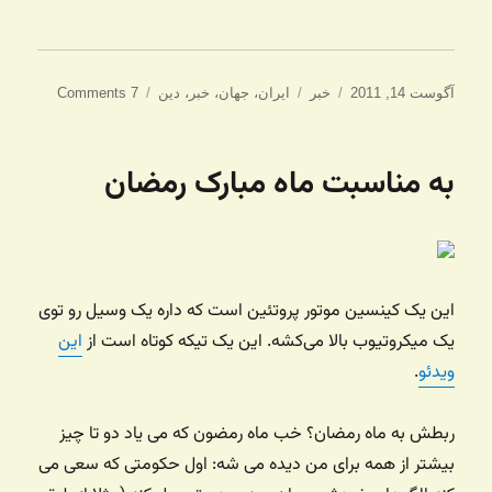
ارسال
دسته‌ها
برچسب‌ها
آگوست 14, 2011
خبر
ایران
،
جهان
،
خبر
،
دین
7 Comments
شده
در
به مناسبت ماه مبارک رمضان
این یک کینسین موتور پروتئین است که داره یک وسیل رو توی
یک میکروتیوب بالا می‌کشه. این یک تیکه کوتاه است از
این
ویدئو
.
ربطش به ماه رمضان؟ خب ماه رمضون که می یاد دو تا چیز
بیشتر از همه برای من دیده می شه: اول حکومتی که سعی می