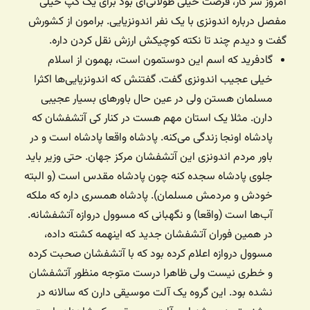
امروز سر کار، فرصت خیلی طولانی‌ای بود برای یک گپ خیلی
مفصل درباره اندونزی با یک نفر اندونزیایی. برامون از کشورش
گفت و دیدم چند تا نکته کوچیکش ارزش نقل کردن داره.
گادفرید که اسم این دوستمون است، بهمون از اسلام
خیلی عجیب اندونزی گفت. گفتنش که اندونزیایی‌ها اکثرا
مسلمان هستن ولی در عین حال باورهای بسیار عجیبی
دارن. مثلا یک استان مهم هست در کنار کی آتشفشان که
پادشاه اونجا زندگی می‌کنه. پادشاه واقعا پادشاه است و در
باور مردم اندونزی این آتشفشان مرکز جهان. حتی وزیر باید
جلوی پادشاه سجده کنه چون پادشاه مقدس است (و البته
خودش و مردمش مسلمان). پادشاه همسری داره که ملکه
آب‌ها است (واقعا) و نگهبانی که مسوول دروازه آتشفشانه.
در همین فوران آتشفشان جدید که اینهمه کشته داده،
مسوول دروازه اعلام کرده بود که با آتشفشان صحبت کرده
و خطری نیست ولی ظاهرا درست متوجه منظور آتشفشان
نشده بود. این گروه یک آلت موسیقی دارن که سالانه در