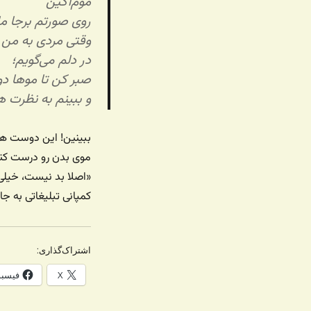
موم‌آگین
روی صورتم برجا م
وقتی مردی به من 
در دلم می‌گویم؛
صبر کن تا موها دو
و ببینم به نظرت هن
ببینین! این دوست هن
موی بدن رو درست کنم
«اصلا بد نیست، خیلی
کمپانی تبلیغاتی به جا
اشتراک‌گذاری:
X
فیسب