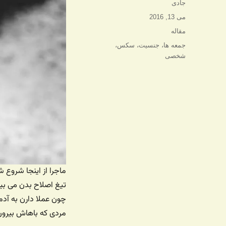
نویسنده
جادی
ارسال
می 13, 2016
شده
دسته‌ها
مقاله
در
برچسب‌ها
جمعه ها
،
جنسیت
،
سکس
،
شخصی
ماجرا از اینجا شروع شد
تیغ اصلاح بدن می بین
چون عملا دارن به آدم
مردی که باهاش بیرون 