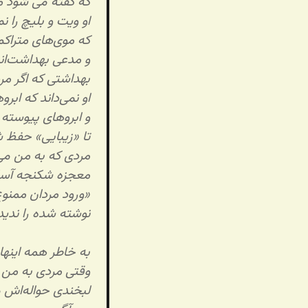
که گفته می شود م
او ویت و بلیچ را ن
که موی‌های متراکم 
و مدعی بهداشت‌ان
بهداشتی که اگر مر
او نمی‌داند که اب
و ابروهای پیوسته چ
تا «زیبایی» حفظ 
مردی که به من می
معجزه شکنجه آسا
«ورود مردان ممنو
نوشته شده را ندی
به خاطر همه اینها،
وقتی مردی به من 
لبخندی حواله‌اش م