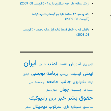
از یک رسانه ملی چه انتظاری دارید؟ - (آگوست 08, 2009)
ادعای مرد ۴۸ ساله: «اینا رو گربه‌ام دانلود کرده» -
(آگوست 08, 2009)
دلایلی که به خاطر آن‌ها نباید اپل مک بخرید - (آگوست
08, 2008)
ایران
امنیت
آموزش
اقتصاد
اپل
آزادی بیان
برنامه نویسی
ایمنی
اینترنت
بررسی
تبلیغ
جالب
جامعه
تکنولوژی
ترفند
جامعه شناسی
جهان
جنسیت
جهان بهتر
جمعه ها
حقوق بشر
خبر
رادیوگیک
دروغ
سرکوب دیجیتال
سانسور
سرمایه داری
سفر