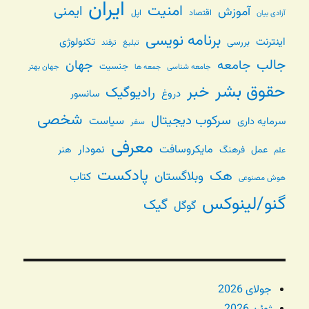
ایران
امنیت
ایمنی
آموزش
اقتصاد
اپل
آزادی بیان
برنامه نویسی
اینترنت
تکنولوژی
بررسی
تبلیغ
ترفند
جالب
جامعه
جهان
جنسیت
جامعه شناسی
جهان بهتر
جمعه ها
حقوق بشر
خبر
رادیوگیک
دروغ
سانسور
شخصی
سرکوب دیجیتال
سیاست
سرمایه داری
سفر
معرفی
مایکروسافت
نمودار
عمل
فرهنگ
هنر
علم
پادکست
هک
وبلاگستان
کتاب
هوش مصنوعی
گنو/لینوکس
گیک
گوگل
جولای 2026