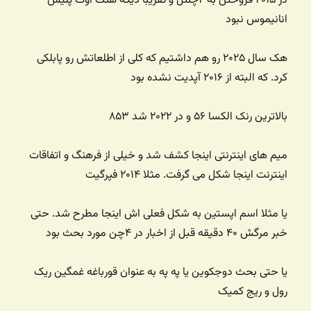
در ۲۰۱۵ فروختن به ۲چننل و تقریبا دیگه هنگ آوت پلیس
انانیموس نبود
هک سال ۲۰۲۵ رو هم داشتیم که کلی از اطلعاتش رو پابلکی
کرد. که البته از ۲۰۱۶ آپدیت نشده بود
بالاترین رنک الکسا ۵۶ و در ۲۰۲۲ شد ۸۵۳
میم های اینترنتی اینجا کشف شد و خیلی از فرهنگ و اتفاقات
اینترنت اینجا شکل می گرفت. مثلا ۲۰۱۴ فپرگیت
یا مثلا اسم اپستین به شکل فعلی اش اینجا مطرح شد. حتی
خبر مرگش ۴۰ دقیقه قبل از اخبار در ۴چن مورد بحث بود
یا حتی بحث دوجکوین یا په په به عنوان قورباغه غمگین ریک
رول و ریج کمیک