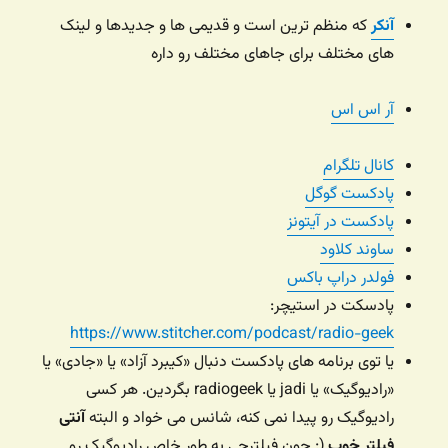
آنکر
که منظم ترین است و قدیمی ها و جدیدها و لینک
های مختلف برای جاهای مختلف رو داره
آر اس اس
کانال تلگرام
پادکست گوگل
پادکست در آیتونز
ساوند کلاود
فولدر دراپ باکس
پادسکت در استیچر:
https://www.stitcher.com/podcast/radio-geek
یا توی برنامه های پادکست دنبال «کیبرد آزاد» یا «جادی» یا
«رادیوگیک» یا jadi یا radiogeek بگردین. هر کسی
رادیوگیک رو پیدا نمی کنه، شانس می خواد و البته
آنتی
فیلتر خوب
(: چون فیلترچی به طور خاص رادیوگیک رو