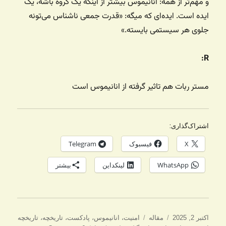
و مهم‌تر از همه: انانیموس بیشتر از اینکه یک گروه باشه، یک
ایده است. ایده‌ای که میگه: «قدرت جمعی ناشناس می‌تونه
جلوی هر سیستمی بایسته.»
R:
مستر ربات هم تاثیر گرفته از انانیموس است
اشتراک‌گذاری:
X
فیسبوک
Telegram
WhatsApp
لینکداین
بیشتر
ارسال
دسته‌ها
برچسب‌ها
اکتبر 2, 2025
مقاله
امنیت
،
انانیموس
،
پادکست
،
تاریخچه
،
تاریخچه