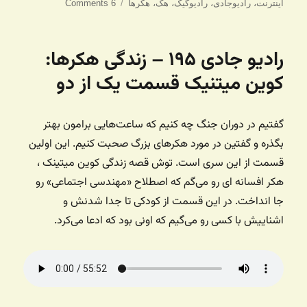
شده
اینترنت
،
رادیوجادی
،
رادیوگیک
،
هک
،
هکرها
6 Comments
در
رادیو جادی ۱۹۵ – زندگی هکرها:
کوین میتنیک قسمت یک از دو
گفتیم در دوران جنگ چه کنیم که ساعت‌هایی برامون بهتر
بگذره و گفتین در مورد هکرهای بزرگ صحبت کنیم. این اولین
قسمت از این سری است. توش قصه زندگی کوین میتینک ،
هکر افسانه ای رو می‌گم که اصطلاح «مهندسی اجتماعی» رو
جا انداخت. در این قسمت از کودکی تا جدا شدنش و
اشناییش با کسی رو می‌گیم که اونی بود که ادعا می‌کرد.