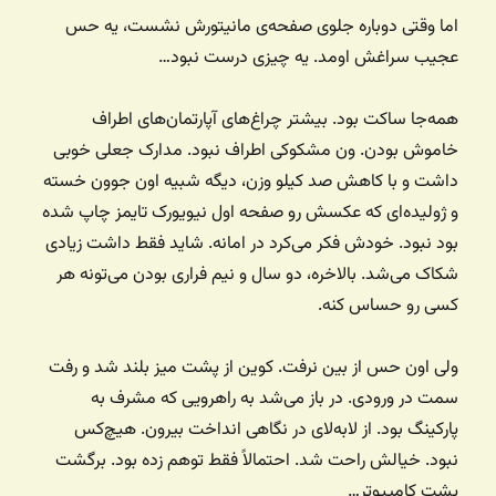
اما وقتی دوباره جلوی صفحه‌ی مانیتورش نشست، یه حس
عجیب سراغش اومد. یه چیزی درست نبود…
همه‌جا ساکت بود. بیشتر چراغ‌های آپارتمان‌های اطراف
خاموش بودن. ون مشکوکی اطراف نبود. مدارک جعلی خوبی
داشت و با کاهش صد کیلو وزن، دیگه شبیه اون جوون خسته
و ژولیده‌ای که عکسش رو صفحه اول نیویورک تایمز چاپ شده
بود نبود. خودش فکر می‌کرد در امانه. شاید فقط داشت زیادی
شکاک می‌شد. بالاخره، دو سال و نیم فراری بودن می‌تونه هر
کسی رو حساس کنه.
ولی اون حس از بین نرفت. کوین از پشت میز بلند شد و رفت
سمت در ورودی. در باز می‌شد به راهرویی که مشرف به
پارکینگ بود. از لا‌به‌لای در نگاهی انداخت بیرون. هیچ‌کس
نبود. خیالش راحت شد. احتمالاً فقط توهم زده بود. برگشت
پشت کامپیوتر…