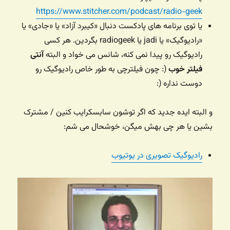
https://www.stitcher.com/podcast/radio-geek
یا توی برنامه های پادکست دنبال «کیبرد آزاد» یا «جادی» یا
«رادیوگیک» یا jadi یا radiogeek بگردین. هر کسی
رادیوگیک رو پیدا نمی کنه، شانس می خواد و البته
آنتی
فیلتر خوب
(: چون فیلترچی به طور خاص رادیوگیک رو
دوست نداره (:
و البته ایده جدید که اگر توشون سابسکرایب کنین / مشترک
بشین یا هر چی بهش میگن، خوشحال می شم:
رادیوگیک تصویری در یوتیوب