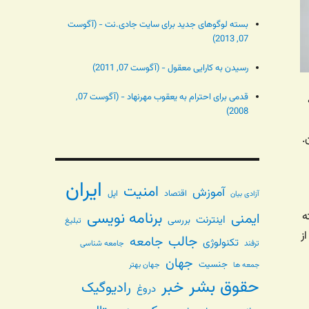
بسته لوگوهای جدید برای سایت جادی.نت - (آگوست
07, 2013)
رسیدن به کارایی معقول - (آگوست 07, 2011)
قدمی برای احترام به یعقوب مهرنهاد - (آگوست 07,
 به
2008)
.
ایران
امنیت
آموزش
اقتصاد
اپل
آزادی بیان
برنامه نویسی
ه. شایدم بعد از ۱۲ هفته
ایمنی
اینترنت
بررسی
تبلیغ
ت از
جالب
جامعه
تکنولوژی
ترفند
جامعه شناسی
جهان
جنسیت
جهان بهتر
جمعه ها
حقوق بشر
خبر
رادیوگیک
دروغ