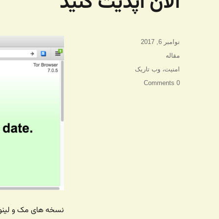
الان آپدیت کنید
ارسال
نوامبر 6, 2017
شده
دسته‌ها
مقاله
در
برچسب‌ها
امنیت
،
وب تاریک
0 Comments
نسخه های مک و لینو