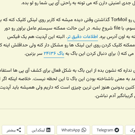
ی امنیتی دارن که می تونه به راحتی آی پی شما رو لو بده.
این مشکل که اسمش رو TorMoil گذاشتن وقتی دیده میشه که کاربر روی لینکی کلیک کنه که ب
جای http یا https مرسوم، با file شروع بشه. در این حالت ممکنه سیستم عامل براوزر رو دور
 به اون آدرس بره.
اطلاعات دقیق تر
. البته این آپدیت هم یک فیکس
مکنه کلیک کردن روی این لینک ها رو مشکل دار کنه ولی حداقلش اینه ک
ی کنه (: برای دنبال کردن این باگ به
باگ ۲۴۱۳۶
سر بزنین.
نداره که نشون بده از این باگ به شکل فعال برای کشف آی پی ها استفاد
به معنی ناشناخته بودن این باگ تا این لحظه نیست. خلاصه اینکه اگر ا
ی کنین بدونین هنوز امن ترین چیزی است که داریم ولی همیشه باید آپدیت
گریبانگیر آدم نباشن.
وک
Telegram
WhatsApp
لینکداین
بیشتر