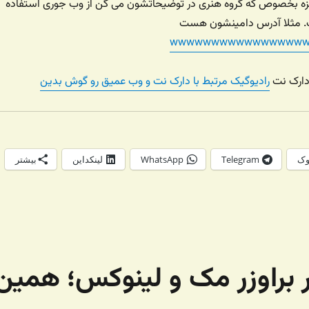
بامزه بخصوص که گروه هنری در توضیحاتشون می گن از وب جوری استفاده
ت. مثلا آدرس دامینشون هست
wwwwwwwwwwwwwwwwwwww
 دارک نت
رادیوگیک مرتبط با دارک نت و وب عمیق رو گوش بدین
وک
Telegram
WhatsApp
لینکداین
بیشتر
ر براوزر مک و لینوکس؛ همین