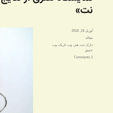
نت»
ارسال
آوریل 19, 2018
شده
دسته‌ها
مقاله
در
برچسب‌ها
دارک نت
،
هنر
،
وب تاریک
،
وب
عمیق
2 Comments