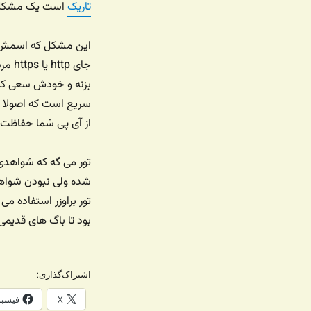
تاریک
است یک مشکل جد
بزنه و خودش سعی کنه
سریع است که اصولا م
از آی پی شما حفاظت م
تور می گه که شواهدی 
شده ولی نبودن شواهد 
تور براوزر استفاده م
بود تا باگ های قدیمی 
اشتراک‌گذاری:
X
فیسب