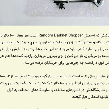
ربات خرید آنلاین اتوماتیکی که اسمش Random Darknet Shopper است هر هفته ۱۰۰ دلار
 می‌کنه و بعد از گشت زدن در دارک نت، اون رو خرج خرید یک محصول
 تحویل رو نمایشگاهی وارد می‌کنه که این خریدها توش به نمایش دراومدن
ته رو می‌گیرن، باز می کنن و توی ویترین می‌ذارن. بازدید کننده‌ها هم هر
نن توی دارک‌نت چه چیزهایی برای خریداران عرضه می‌شه.
این در واقع یک جور اثر هنری پستی زنده است که به وب عمیق گره خورد
فعالیتش، بشه گالری رو یک جور ویترین اجناس زیر ۱۰۰ دلار دارک‌نت دونست. فعالیت این ربا
وع شده و نمایشگاهش در کشورهای مختلف و نمایشگاه‌های مختلف به قول
زدیدکنندگان قرار گرفته.