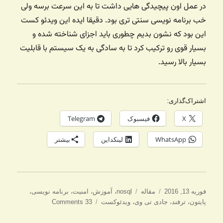
در عمل اون پیچیدگی هایی داشت تا به این سرعت برسه ولی
خب برنامه نویسی سنتی تری بود. دقیقا ایده این ویدئو کست
این بود که نشون بدیم چطوری باید اجزای شناخته شده و
بسیار قوی رو ترکیب کرد تا به سادگی به یک سیستم با قابلیت
بسیار بالا رسید.
اشتراک‌گذاری:
X
فیسبوک
Telegram
WhatsApp
لینکداین
بیشتر
ارسال
دسته‌ها
برچسب‌ها
فوریه 13, 2016
مقاله
nosql
،
آموزش
،
امنیت
،
برنامه نویسی
،
شده
پایتون
،
ترفند
،
جادی تی وی
،
ویدئوکست
33 Comments
در