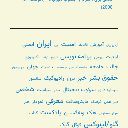
2008)
ایران
امنیت
ایمنی
آموزش
اقتصاد
اپل
آزادی بیان
برنامه نویسی
اینترنت
تکنولوژی
بررسی
تبلیغ
ترفند
جالب
جامعه
جهان
جنسیت
جامعه شناسی
جهان بهتر
جمعه ها
حقوق بشر
خبر
رادیوگیک
دروغ
سانسور
شخصی
سرکوب دیجیتال
سیاست
سرمایه داری
سفر
معرفی
مایکروسافت
نمودار
عمل
فرهنگ
هنر
علم
پادکست
هک
وبلاگستان
کتاب
هوش مصنوعی
گنو/لینوکس
گیک
گوگل