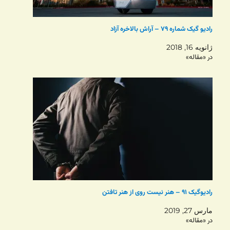
رادیو گیک شماره ۷۹ – آراش بالاخره آزاد
ژانویه 16, 2018
در «مقاله»
رادیوگیک ۹۱ – هنر نيست روی از هنر تافتن
مارس 27, 2019
در «مقاله»