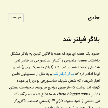
جادی
فهرست
بلاگر فیلتر شد
حدود یک هفته ای بود که همه با لاگین کردن به بلاگر مشکل
داشتند. صفحه منحوس و‌‌ آشنای سانسورچی ها ظاهر نمی
شد ولی صفحه هم باز نمی شد (فیلتر به سبک چینی). امروز
ایتنا اعلام کرد که
بلاگر فیلتر شد
و به نقل از مسوولین «امن
افزار شریف» که شغل شریف سانسورچی بودن را بر عهده
گرفته اند نوشت که
«از سوي مراجع مربوطه، درخواست بستن
نشاني «beta.blogger.com» به ما ابلاغ شده اما از آنجا كه
اين نشاني با خود سايت داراي IP يكساني هستند، ناگزير از
بستن كل هاست اين سرور شده‌ايم.»
.