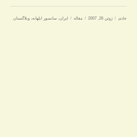
نویسنده
ارسال
دسته‌ها
برچسب‌ها
جادی
ژوئن 26, 2007
مقاله
ایران
،
سانسور ابلهانه
،
وبلاگستان
شده
در