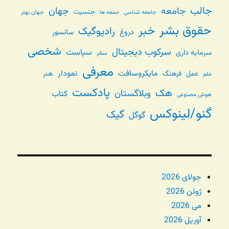
جالب
جامعه
جهان
جنسیت
جامعه شناسی
جهان بهتر
جمعه ها
حقوق بشر
خبر
رادیوگیک
دروغ
سانسور
شخصی
سرکوب دیجیتال
سیاست
سرمایه داری
سفر
معرفی
مایکروسافت
نمودار
عمل
فرهنگ
هنر
علم
پادکست
هک
وبلاگستان
کتاب
هوش مصنوعی
گنو/لینوکس
گیک
گوگل
جولای 2026
ژوئن 2026
می 2026
آوریل 2026