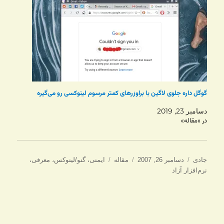
گوگل داره جلوی لاگین با براوزرهای کمتر مرسوم لینوکسی رو می‌گیره
دسامبر 23, 2019
در «مقاله»
نویسنده
ارسال
دسته‌ها
برچسب‌ها
جادی
دسامبر 26, 2007
مقاله
ایمنی
،
گنو/لینوکس
،
معرفی
،
شده
نرم‌افزار آزاد
در