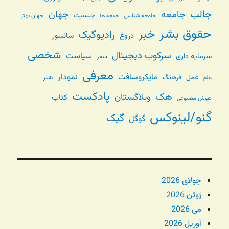
جالب
جامعه
جهان
جنسیت
جامعه شناسی
جهان بهتر
جمعه ها
حقوق بشر
خبر
رادیوگیک
دروغ
سانسور
شخصی
سرکوب دیجیتال
سیاست
سرمایه داری
سفر
معرفی
مایکروسافت
نمودار
عمل
فرهنگ
هنر
علم
پادکست
هک
وبلاگستان
کتاب
هوش مصنوعی
گنو/لینوکس
گیک
گوگل
جولای 2026
ژوئن 2026
می 2026
آوریل 2026