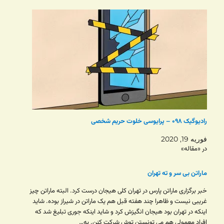
رادیوگیک ۰۹۸ – پرایوسی خلوت حریم شخصی
فوریه 19, 2020
در «مقاله»
ماراتن بی سر و ته تهران
خبر برگزاری ماراتن پارس در تهران کلی هیجان درست کرد. البته ماراتن چیز
غریبی نیست و‌ ظاهرا چند هفته قبل هم یک ماراتن در شیراز بوده. شاید
اینکه در تهران بود هیجان انگیزش کرد و شاید اینکه جوری تبلیغ شد که
افراد معمولی هم می تونستن توش شرکت کنن. به…