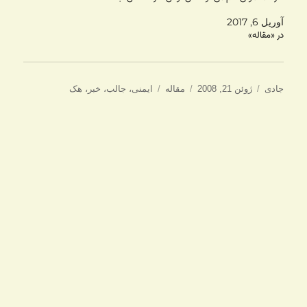
آوریل 6, 2017
در «مقاله»
نویسنده
ارسال
دسته‌ها
برچسب‌ها
جادی
ژوئن 21, 2008
مقاله
ایمنی
،
جالب
،
خبر
،
هک
شده
در