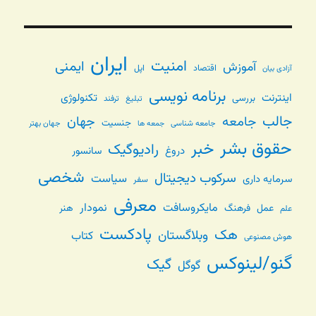
ایران
امنیت
ایمنی
آموزش
اقتصاد
اپل
آزادی بیان
برنامه نویسی
اینترنت
تکنولوژی
بررسی
تبلیغ
ترفند
جالب
جامعه
جهان
جنسیت
جامعه شناسی
جهان بهتر
جمعه ها
حقوق بشر
خبر
رادیوگیک
دروغ
سانسور
شخصی
سرکوب دیجیتال
سیاست
سرمایه داری
سفر
معرفی
مایکروسافت
نمودار
عمل
فرهنگ
هنر
علم
پادکست
هک
وبلاگستان
کتاب
هوش مصنوعی
گنو/لینوکس
گیک
گوگل