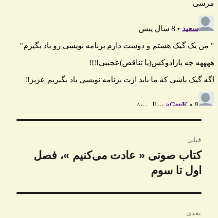
راهبری
قبلی
نوشته
کتاب صوتی « عادت می‌کنیم »، فصل
نوشته
قبلی:
اول تا سوم
بعدی