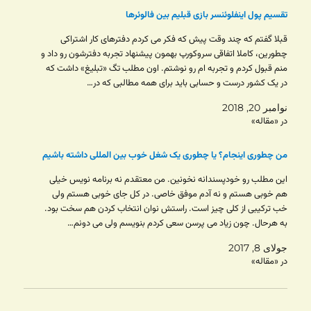
تقسیم پول اینفلوئنسر بازی قبلیم بین فالوئرها
قبلا گفتم که چند وقت پیش که فکر می کردم دفترهای کار اشتراکی
چطورین، کاملا اتفاقی سروکورپ بهمون پیشنهاد تجربه دفترشون رو داد و
منم قبول کردم و تجربه ام رو نوشتم. اون مطلب تگ «تبلیغ» داشت که
در یک کشور درست و حسابی باید برای همه مطالبی که در…
نوامبر 20, 2018
در «مقاله»
من چطوری اینجام؟ یا چطوری یک شغل خوب بین المللی داشته باشیم
این مطلب رو خودپسندانه نخونین. من معتقدم نه برنامه نویس خیلی
هم خوبی هستم و نه آدم موفق خاصی. در کل جای خوبی هستم ولی
خب ترکیبی از کلی چیز است. راستش نوان انتخاب کردن هم سخت بود.
به هرحال. چون زیاد می پرسن سعی کردم بنویسم ولی می دونم…
جولای 8, 2017
در «مقاله»