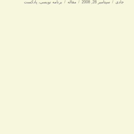
نویسنده
ارسال
دسته‌ها
برچسب‌ها
جادی
سپتامبر 28, 2008
مقاله
برنامه نویسی
،
پادکست
شده
در