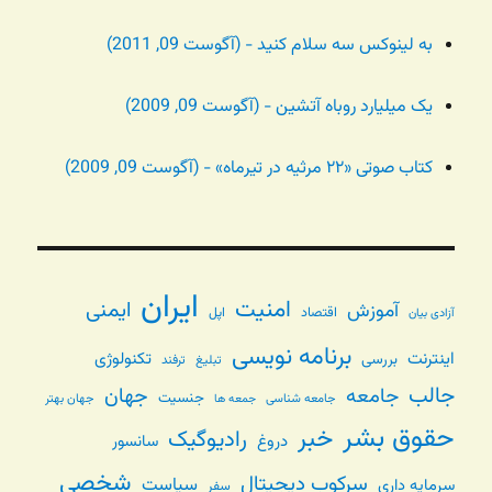
به لینوکس سه سلام کنید - (آگوست 09, 2011)
یک میلیارد روباه آتشین - (آگوست 09, 2009)
کتاب صوتی «۲۲ مرثیه در تیرماه» - (آگوست 09, 2009)
ایران
امنیت
ایمنی
آموزش
اقتصاد
اپل
آزادی بیان
برنامه نویسی
اینترنت
تکنولوژی
بررسی
تبلیغ
ترفند
جالب
جامعه
جهان
جنسیت
جامعه شناسی
جهان بهتر
جمعه ها
حقوق بشر
خبر
رادیوگیک
دروغ
سانسور
شخصی
سرکوب دیجیتال
سیاست
سرمایه داری
سفر