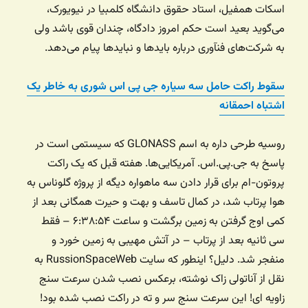
اسکات همفیل، استاد حقوق دانشگاه کلمبیا در نیویورک،
می‌‌‌گوید بعید است حکم امروز دادگاه، چندان قوی باشد ولی
به شرکت‌‌‌های فنآوری درباره بایدها و نبایدها پیام می‌‌‌دهد.
سقوط راکت حامل سه سیاره جی پی اس شوری به خاطر یک
اشتباه احمقانه
روسیه طرحی داره به اسم GLONASS که سیستمی است در
پاسخ به جی.پی.اس. آمریکایی‌ها. هفته قبل که یک راکت
پروتون-ام برای قرار دادن سه ماهواره دیگه از پروژه گلوناس به
هوا پرتاب شد، در کمال تاسف و بهت و حیرت همگانی بعد از
کمی اوج گرفتن به زمین برگشت و ساعت ۶:۳۸:۵۴ – فقط
سی ثانیه بعد از پرتاب – در آتش مهیبی به زمین خورد و
منفجر شد. دلیل؟ اینطور که سایت RussionSpaceWeb به
نقل از آناتولی زاک نوشته، برعکس نصب شدن سرعت سنج
زاویه ای! این سرعت سنج سر و ته در راکت نصب شده بود!