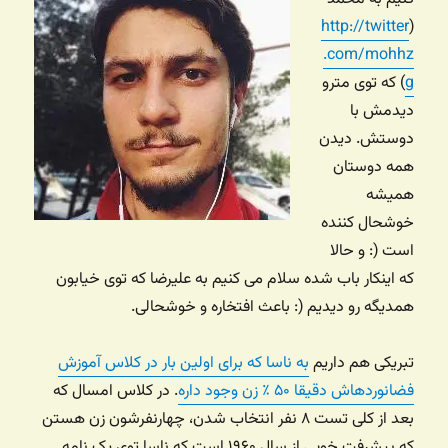
http://twitter
(
.com/mohhz
g
) که توی مترو
دیدمش با
دوستش. دیدن
همه دوستان
همیشه
خوشحال کننده
است (: و حالا
که اینکار باب شده سلام می کنیم به علیرضا که توی خیابون
همدیگه رو دیدیم (: باعث افتخاره و خوشحالی.
تبریکی هم داریم
به ناسا که برای اولین بار در کلاس آموزش
فضانوردهاش دقیقا ۵۰ ٪ زن وجود داره
. در کلاس امسال که
بعد از کلی تست ۸ نفر انتخاب شدن، چهارنفرشون زن هستن
که پیشرفت خوبی از سال ۱۹۶۰ است که ناسا توی یک نامه