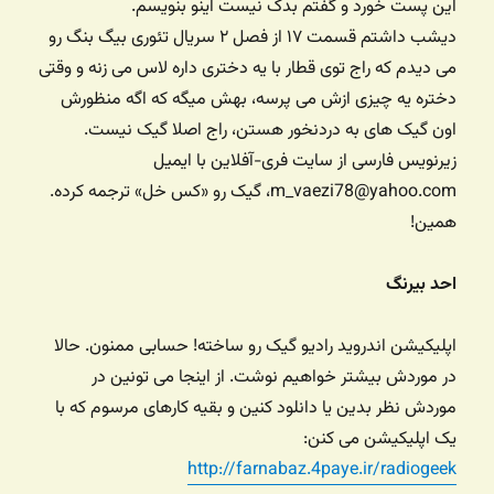
این پست خورد و گفتم بدک نیست اینو بنویسم.
دیشب داشتم قسمت ۱۷ از فصل ۲ سریال تئوری بیگ بنگ رو
می دیدم که راج توی قطار با یه دختری داره لاس می زنه و وقتی
دختره یه چیزی ازش می پرسه، بهش میگه که اگه منظورش
اون گیک های به دردنخور هستن، راج اصلا گیک نیست.
زیرنویس فارسی از سایت فری-آفلاین با ایمیل
m_vaezi78@yahoo.com، گیک رو «کس خل» ترجمه کرده.
همین!
احد بیرنگ
اپلیکیشن اندروید رادیو گیک رو ساخته! حسابی ممنون. حالا
در موردش بیشتر خواهیم نوشت. از اینجا می تونین در
موردش نظر بدین یا دانلود کنین و بقیه کارهای مرسوم که با
یک اپلیکیشن می کنن:
http://farnabaz.4paye.ir/radiogeek