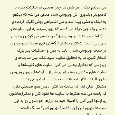
می دونیم دیگه.. هر کس هر چیز عجیبی در اینترنت دیده یا
کامپویتر ویندوزی اش ویروسی شده مدعی می شه که «یکهو
یه لینک وحشی پیدا شد و من اشتباهی روش کلیک کردم» یا
«دنبال یک چیز دیگه می گشم که یهو رسیدم به این سایت» و
… (: اما اینبار که کامپیوتر پدربزرگ رو تعمیر می کردین و دیدن
ویروسی است، شکتون بیشتر از گشتن توی سایت های پورن و
در نتیجه ویروسی شدن، باید به دین و اخلاقیات پدر بزرگ
افتخار کنین. بنا به تحقیق سایت سیمانتک، بین سایت‌های
ویروسی که بدافزار پخش می کنن، سایت های کلیساها و
سایت های مذهبی سه برابر بیتشر از سایت‌های پورن ویروس
دارن. البته اینکار به خباثت مدیرهای سایت ربطی نداره.
مشکل اصلی اینه که سایت ها اکثرا ادمین‌های ضعیفی دارن
که باعث می شه هکرها به سایت ها نفوذ کنن و بدافزارهاشون
رو اونجا کپی کنن یا اصولا خود بدافزارها خودشون رو به این
سرورها تزریق کنن (چی گفتم؟ تزریق کنن؟ سرنگ آلوده