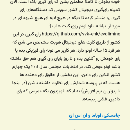
خونه بخونن تا کاملا مطمئن بشن که رای گیری پاک است. الان
کمیته رای‌گیری دیجیتال کشور سورس کد دستگاه‌های رای
گیری رو منتشر کرده تا دیگه در هیچ لایه ای هیچ شبهه ای در
مورد آرا نباشه. تازه اونم روی گیت هاب (:
https://github.com/vvk-ehk/evalimine رای گیری در این
کشور از طریق کارت های دیجیتال هویت مشخص می شن که
هر فرد ۱۵ ساله اونو داره. هر کاربر می تونه رای فیزیکی بده یا
رای خودش رو آنلاین بده و تا روز پایان رای گیری هم حق داشته
باشه اونو عوض کنه. در انتخابات مجلس سال ۲۰۱۱ یک چهارم
کشور انلاین رای دادن. این بخشی از حقوق رای دهنده ها
هست که بر پروسه شمارش رای نظارت داشته باشن (در اینجا
تا ریزترین نرم افزارش) نه اینکه تلویزیون بگه «مرسی که رای
دادین. فلانی رییسه».
چامسکی، اوباما و ان اس ای