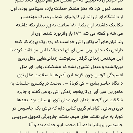
گم خودتون به ترتیبی که خواستین سر هم کنین. خالد شیخ
محمد قبول کرد که مغز متفکر حملات یازده سپتامبر بوده. اون
از دانشگاه ای تی اند تی کارولینای شمالی مدرک مهندسی
مکانیک داشته. اون یکبار ۱۸۰ ساعت به زور بیدار نگه داشته
می شه و گفته می شه ۱۸۳ بار واتربورد شده. اون از
زندانبان‌های آمریکایی اش خواست که روی یک پروژه کار کنه:
طراحی یک جارو برقی. سی آی ای احتمالا با این موافقت کرده تا
این مهندس زندانی گرفتار سرنوشت زندانی‌هایی مثل رمزی
بین‌الشبه و عبدل نشیری نشه که مشکلات روانی ای مثل
افسردگی گرفتن چون لازمه این آدم ها با سلامت عقل توی
دادگاه حاضر بشن – کی کجا؟ – . محمد در یکسری جلسات به
مامورین سی آی ای تاریخچه زندگی اش رو می گفته و جایزه
شکلات می گرفته. زندان اون مدتی توی لهستان بود. بعدها
توی رومانی . گراهام گرین کتابی داره که توش یک جاسوس در
کوبا، به جای نقشه های مهم، نقشه جاروبرقی تحویل سرویس
جاسوسی بریتانیا داده. آیا محمد اینو خونده بود و آیا