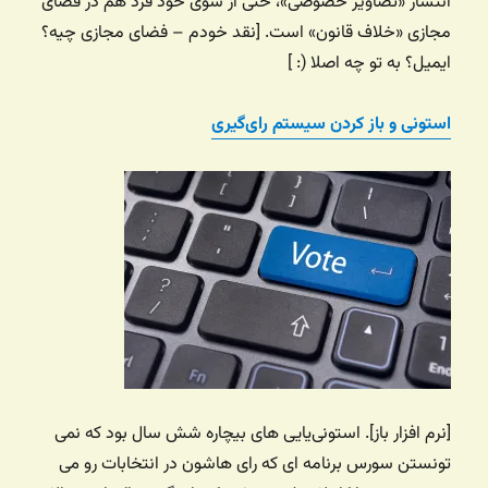
انتشار «تصاویر خصوصی»، حتی از سوی خود فرد هم در فضای
مجازی «خلاف قانون» است. [نقد خودم – فضای مجازی چیه؟
ایمیل؟ به تو چه اصلا (: ]
استونی و باز کردن سیستم رای‌گیری
[نرم افزار باز]. استونی‌یایی های بیچاره شش سال بود که نمی
تونستن سورس برنامه ای که رای هاشون در انتخابات رو می