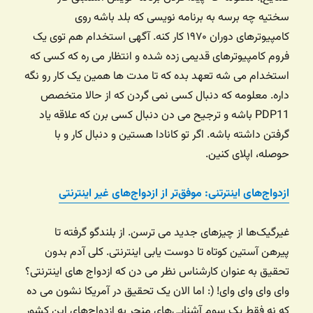
سختیه چه برسه به برنامه نویسی که بلد باشه روی
کامپیوترهای دوران ۱۹۷۰ کار کنه. آگهی استخدام هم توی یک
فروم کامپیوترهای قدیمی زده شده و انتظار می ره که کسی که
استخدام می شه تعهد بده که تا مدت ها همین یک کار رو نگه
داره. معلومه که دنبال کسی نمی گردن که از حالا متخصص
PDP11 باشه و ترجیح می دن دنبال کسی برن که علاقه یاد
گرفتن داشته باشه. اگر تو کانادا هستین و دنبال کار و با
حوصله، اپلای کنین.
ازدواج‌های اینترتنی: موفق‌تر از ازدواج‌های غیر اینترنتی
غیرگیک‌ها از چیزهای جدید می ترسن. از بلندگو گرفته تا
پیرهن آستین کوتاه تا دوست یابی اینترنتی. کلی آدم بدون
تحقیق به عنوان کارشناس نظر می دن که ازدواج های اینترنتی؟
وای وای وای وای! (: اما الان یک تحقیق در آمریکا نشون می ده
که نه فقط یک سوم آشنایی‌های منجر به ازدواج‌های این کشور