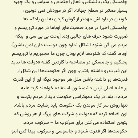
چامسکی یک زبانشناس، فعال اجتماعی و سیاسی و یک چهره
بسیار معتبر در سطج جهانه. اگر در موردش نمی دونین ،
خوندن در باره اش مهمتر از گوش کردن به این پادکسته!
چامسکی اخیرا در مورد صحبت‌های اوباما در مورد تروریسم و
ضرورت شنود حرف های جالبی زده. [بحث بی بی سی و اینکه
مردم می گن شنود اشکال نداره چون دوست دارن امن باشن].
اوباما گفته که شنودها لازم بودن چون ما مجبوریم با تروریسم
بجنگیم و چامسکی در مصاحبه با گاردین گفته «دولت ها نباید
این قدرت رو داشته باشن. چون اگر حکومت‌ها این شکل از
قدرت‌ها رو داشته باشن مثل هر موجود دیگه ای از این قدرت
بر علیه اصلی ترین دشمنشون استفاده خواهند کرد: علیه
مردم». بله. در یک دموکراسی حکومت باید از مردم بترسه و
تنها روش سر کار موندن یک حکومت باید رضایت مردم باشه.
اون اضافه کرده که «دولت و شرکت های بزرگ از هر روشی که
بتونن استفاده می کنن برای سرکوب ما – سرکوب مردم.
حکومت‌ها اگر قدرت شنود و جاسوسی و سرکوب پیدا کنن اینو