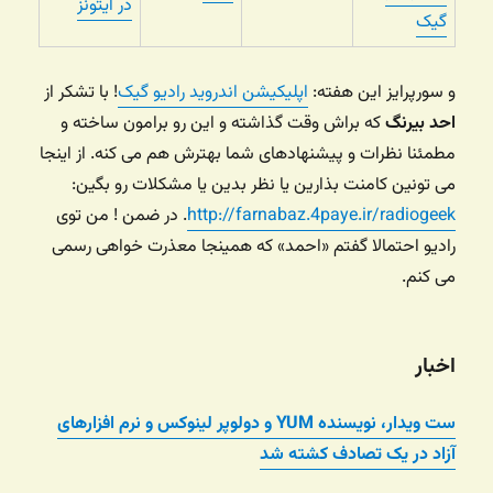
در آیتونز
گیک
و سورپرایز این هفته:
اپلیکیشن اندروید رادیو گیک
! با تشکر از
احد بیرنگ
که براش وقت گذاشته و این رو برامون ساخته و
مطمئنا نظرات و پیشنهادهای شما بهترش هم می کنه. از اینجا
می تونین کامنت بذارین یا نظر بدین یا مشکلات رو بگین:
http://farnabaz.4paye.ir/radiogeek
. در ضمن ! من توی
رادیو احتمالا گفتم «احمد» که همینجا معذرت خواهی رسمی
می کنم.
اخبار
ست ویدار، نویسنده YUM و دولوپر لینوکس و نرم افزارهای
آزاد در یک تصادف کشته شد