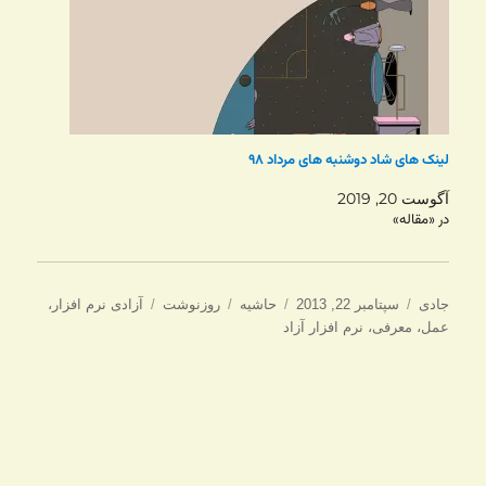
لینک های شاد دوشنبه های مرداد ۹۸
آگوست 20, 2019
در «مقاله»
نویسنده
ارسال
ساختار
دسته‌ها
برچسب‌ها
جادی
سپتامبر 22, 2013
حاشیه
روزنوشت
آزادی نرم افزار
،
شده
عمل
،
معرفی
،
نرم افزار آزاد
در