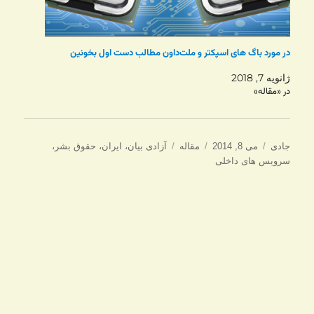
در مورد باگ های اسپکتر و ملت‌داون مطالب دست اول بخونین
ژانویه 7, 2018
در «مقاله»
نویسنده
ارسال
دسته‌ها
برچسب‌ها
جادی
می 8, 2014
مقاله
آزادی بیان
،
ایران
،
حقوق بشر
،
شده
سرویس های داخلی
در