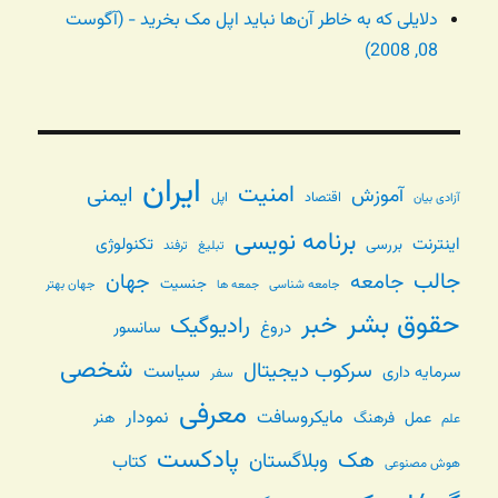
دلایلی که به خاطر آن‌ها نباید اپل مک بخرید - (آگوست
08, 2008)
ایران
امنیت
ایمنی
آموزش
اقتصاد
اپل
آزادی بیان
برنامه نویسی
اینترنت
تکنولوژی
بررسی
تبلیغ
ترفند
جالب
جامعه
جهان
جنسیت
جامعه شناسی
جهان بهتر
جمعه ها
حقوق بشر
خبر
رادیوگیک
دروغ
سانسور
شخصی
سرکوب دیجیتال
سیاست
سرمایه داری
سفر
معرفی
مایکروسافت
نمودار
عمل
فرهنگ
هنر
علم
پادکست
هک
وبلاگستان
کتاب
هوش مصنوعی