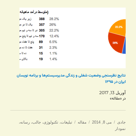
نتایج نظرسنجی وضعیت شغلی و زندگی مدیرسیستم‌ها و برنامه نویسان
ایران در ۱۳۹۵
آوریل 13, 2017
در «مقاله»
نویسنده
ارسال
دسته‌ها
برچسب‌ها
جادی
می 8, 2014
مقاله
تبلیغات
،
تکنولوژی
،
جالب
،
رسانه
،
شده
نمودار
در