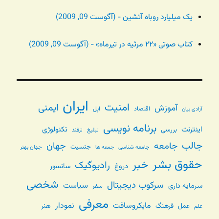
یک میلیارد روباه آتشین - (آگوست 09, 2009)
کتاب صوتی «۲۲ مرثیه در تیرماه» - (آگوست 09, 2009)
ایران
امنیت
ایمنی
آموزش
اقتصاد
اپل
آزادی بیان
برنامه نویسی
اینترنت
تکنولوژی
بررسی
تبلیغ
ترفند
جالب
جامعه
جهان
جنسیت
جامعه شناسی
جهان بهتر
جمعه ها
حقوق بشر
خبر
رادیوگیک
دروغ
سانسور
شخصی
سرکوب دیجیتال
سیاست
سرمایه داری
سفر
معرفی
مایکروسافت
نمودار
عمل
فرهنگ
هنر
علم