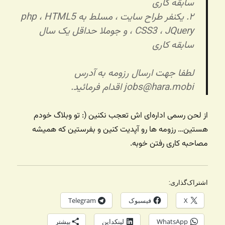
سابقه کاری
۲. یکنفر طراح سایت ، مسلط به php ، HTML5
، CSS3 ، JQuery و جوملا حداقل یک سال
سابقه کاری
لطفا جهت ارسال رزومه به آدرس
jobs@hara.mobi اقدام فرمائید.
از لحن رسمی اداره‌ای اش تعجب نکنین (: تو وبلاگ خودم
هستین… رزومه ها رو آپدیت کنین و بفرستین که همیشه
مصاحبه کاری رفتن خوبه.
اشتراک‌گذاری:
X
فیسبوک
Telegram
WhatsApp
لینکداین
بیشتر