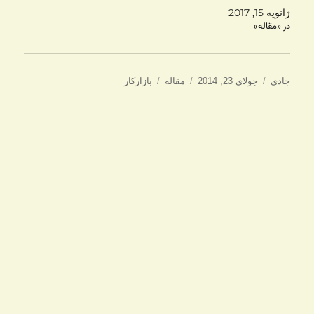
ژانویه 15, 2017
در «مقاله»
نویسنده
ارسال
دسته‌ها
برچسب‌ها
جادی
جولای 23, 2014
مقاله
بازارکار
شده
در