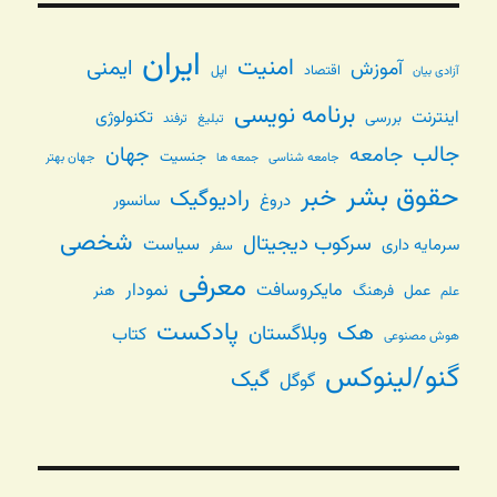
ایران
امنیت
ایمنی
آموزش
اقتصاد
اپل
آزادی بیان
برنامه نویسی
اینترنت
تکنولوژی
بررسی
تبلیغ
ترفند
جالب
جامعه
جهان
جنسیت
جامعه شناسی
جهان بهتر
جمعه ها
حقوق بشر
خبر
رادیوگیک
دروغ
سانسور
شخصی
سرکوب دیجیتال
سیاست
سرمایه داری
سفر
معرفی
مایکروسافت
نمودار
عمل
فرهنگ
هنر
علم
پادکست
هک
وبلاگستان
کتاب
هوش مصنوعی
گنو/لینوکس
گیک
گوگل