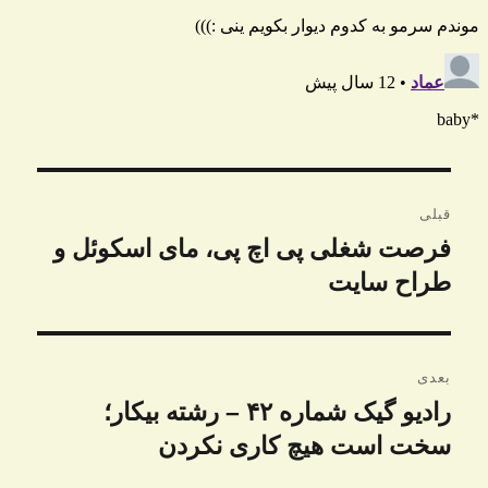
راهبری
قبلی
نوشته
فرصت شغلی پی اچ پی، مای اسکوئل و
نوشته
قبلی:
طراح سایت
بعدی
رادیو گیک شماره ۴۲ – رشته بیکار؛
نوشته
بعدی:
سخت است هیچ کاری نکردن