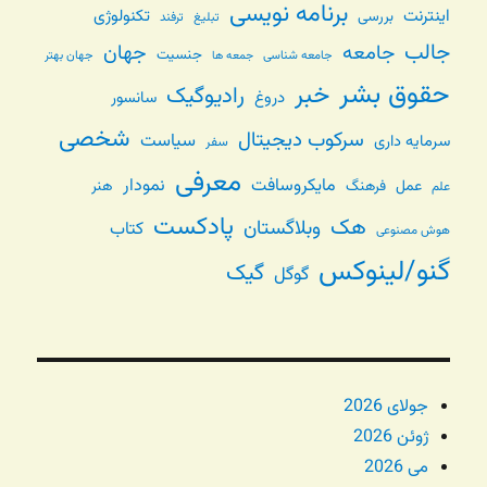
برنامه نویسی
اینترنت
تکنولوژی
بررسی
تبلیغ
ترفند
جالب
جامعه
جهان
جنسیت
جامعه شناسی
جهان بهتر
جمعه ها
حقوق بشر
خبر
رادیوگیک
دروغ
سانسور
شخصی
سرکوب دیجیتال
سیاست
سرمایه داری
سفر
معرفی
مایکروسافت
نمودار
عمل
فرهنگ
هنر
علم
پادکست
هک
وبلاگستان
کتاب
هوش مصنوعی
گنو/لینوکس
گیک
گوگل
جولای 2026
ژوئن 2026
می 2026