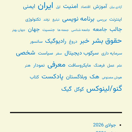
ایران
امنیت
ایمنی
آموزش
اقتصاد
اپل
آزادی بیان
برنامه نویسی
اینترنت
تکنولوژی
بررسی
تبلیغ
ترفند
جالب
جامعه
جهان
جنسیت
جامعه شناسی
جهان بهتر
جمعه ها
حقوق بشر
خبر
رادیوگیک
دروغ
سانسور
شخصی
سرکوب دیجیتال
سیاست
سرمایه داری
سفر
معرفی
مایکروسافت
نمودار
عمل
فرهنگ
هنر
علم
پادکست
هک
وبلاگستان
کتاب
هوش مصنوعی
گنو/لینوکس
گیک
گوگل
جولای 2026