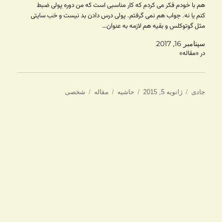
هم با خودم فکر می کردم که کار مناسبی است که من دوره پولی ضبط
کنم یا نه. جواب هم نمی گرفتم. پولی درس دادن بد نیست و خب سایتی
مثل گوتوکلس و بقیه هم لازمه به عنوان…
سپتامبر 16, 2017
در «مقاله»
نویسنده
ارسال
ساختار
دسته‌ها
برچسب‌ها
جادی
ژانویه 5, 2015
حاشیه
مقاله
شخصی
شده
در