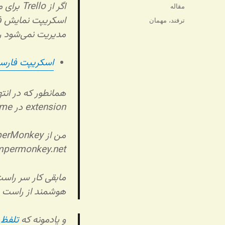
شده
اگر از o
دسته‌ها
مقاله
در
برچسب‌ها
ترفند
،
مهمان
مدیریت نمی‌شود را
اسکریپت فارسی 
extension در Chrome یا TamperMonkey (کروم و سافاری) هستید.
ampermonkey.net
مابقی کار سر راس
هوشمند از راست ب
و یادمونه که
تلفظ 