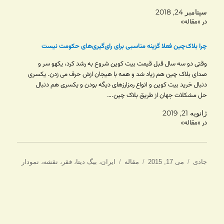
سپتامبر 24, 2018
در «مقاله»
چرا بلاک‌چین فعلا گزینه‌ مناسبی برای رای‌گیری‌های حکومت‌ نیست
وقتی دو سه سال قبل قیمت بیت کوین شروع به رشد کرد، یکهو سر و
صدای بلاک چین هم زیاد شد و همه با هیجان ازش حرف می زدن. یکسری
دنبال خرید بیت کوین و انواع رمزارزهای دیگه بودن و یکسری هم دنبال
حل مشکلات جهان از طریق بلاک چین.…
ژانویه 21, 2019
در «مقاله»
نویسنده
ارسال
دسته‌ها
برچسب‌ها
جادی
می 17, 2015
مقاله
ایران
،
بیگ دیتا
،
فقر
،
نقشه
،
نمودار
شده
در