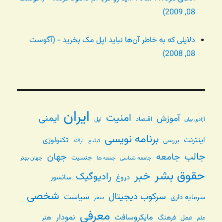
08, 2009)
دلایلی که به خاطر آن‌ها نباید اپل مک بخرید - (آگوست
08, 2008)
ایران
امنیت
ایمنی
آموزش
اقتصاد
اپل
آزادی بیان
برنامه نویسی
اینترنت
تکنولوژی
بررسی
تبلیغ
ترفند
جالب
جامعه
جهان
جنسیت
جامعه شناسی
جهان بهتر
جمعه ها
حقوق بشر
خبر
رادیوگیک
دروغ
سانسور
شخصی
سرکوب دیجیتال
سیاست
سرمایه داری
سفر
معرفی
مایکروسافت
نمودار
عمل
فرهنگ
هنر
علم