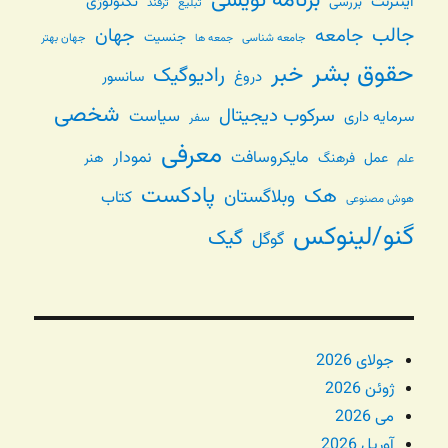
برنامه نویسی
اینترنت
تکنولوژی
بررسی
تبلیغ
ترفند
جالب
جامعه
جهان
جنسیت
جامعه شناسی
جهان بهتر
جمعه ها
حقوق بشر
خبر
رادیوگیک
دروغ
سانسور
شخصی
سرکوب دیجیتال
سیاست
سرمایه داری
سفر
معرفی
مایکروسافت
نمودار
عمل
فرهنگ
هنر
علم
پادکست
هک
وبلاگستان
کتاب
هوش مصنوعی
گنو/لینوکس
گیک
گوگل
جولای 2026
ژوئن 2026
می 2026
آوریل 2026