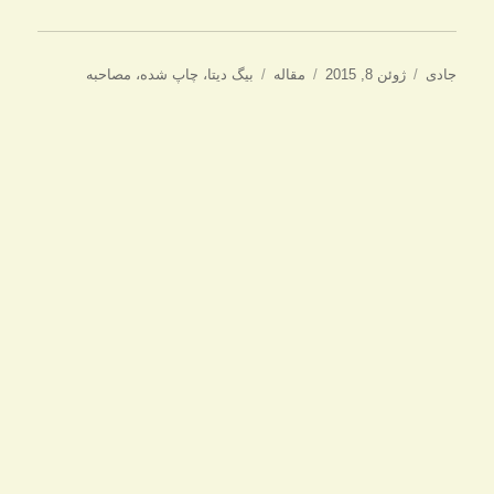
نویسنده
ارسال
دسته‌ها
برچسب‌ها
جادی
ژوئن 8, 2015
مقاله
بیگ دیتا
،
چاپ شده
،
مصاحبه
شده
در