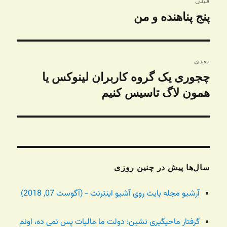
قبلی
نوشته
پنج پناهنده و من
نوشته
قبلی:
بعدی
چجوری یک گروه کاربران لینوکس یا
نوشته
بعدی:
همون لاگ تاسیس کنیم
سال‌ها پیش در چنین روزی
آرشیو مجله بایت روی آشیو اینترنت - (آگوست 07, 2018)
گرفتار ماحیگیری نشین: دولت ما مالیات پس نمی ده، اونم