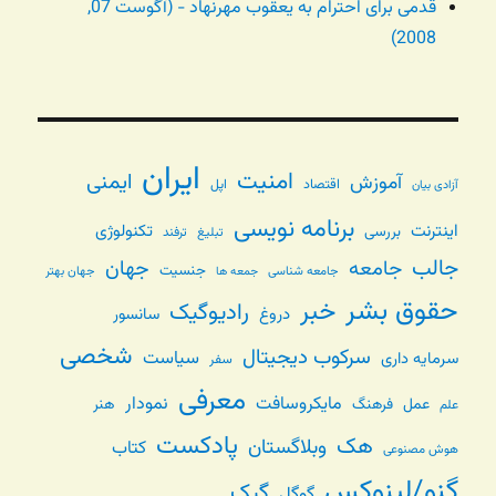
قدمی برای احترام به یعقوب مهرنهاد - (آگوست 07,
2008)
ایران
امنیت
ایمنی
آموزش
اقتصاد
اپل
آزادی بیان
برنامه نویسی
اینترنت
تکنولوژی
بررسی
تبلیغ
ترفند
جالب
جامعه
جهان
جنسیت
جامعه شناسی
جهان بهتر
جمعه ها
حقوق بشر
خبر
رادیوگیک
دروغ
سانسور
شخصی
سرکوب دیجیتال
سیاست
سرمایه داری
سفر
معرفی
مایکروسافت
نمودار
عمل
فرهنگ
هنر
علم
پادکست
هک
وبلاگستان
کتاب
هوش مصنوعی
گنو/لینوکس
گیک
گوگل