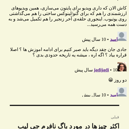
راهبری
قبلی
نوشته
اکثر چیزها در مورد باگ نافرم جی لیب
نوشته