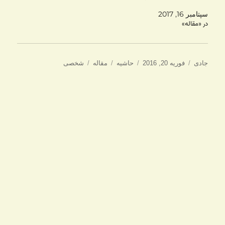
سپتامبر 16, 2017
در «مقاله»
نویسنده
ارسال
ساختار
دسته‌ها
برچسب‌ها
جادی
فوریه 20, 2016
حاشیه
مقاله
شخصی
شده
در