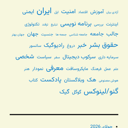
ایران
امنیت
ایمنی
آموزش
اقتصاد
اپل
آزادی بیان
برنامه نویسی
اینترنت
تکنولوژی
بررسی
تبلیغ
ترفند
جالب
جامعه
جهان
جنسیت
جامعه شناسی
جهان بهتر
جمعه ها
حقوق بشر
خبر
رادیوگیک
دروغ
سانسور
شخصی
سرکوب دیجیتال
سیاست
سرمایه داری
سفر
معرفی
مایکروسافت
نمودار
عمل
فرهنگ
هنر
علم
پادکست
هک
وبلاگستان
کتاب
هوش مصنوعی
گنو/لینوکس
گیک
گوگل
جولای 2026