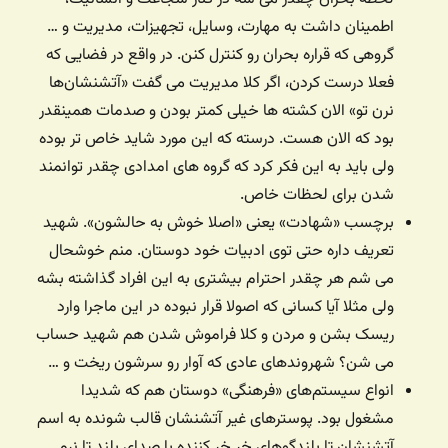
اطمینان داشت به مهارت، وسایل، تجهیزات، مدیریت و …
گروهی که قراره بحران رو کنترل کنن. در واقع در فضایی که
فعلا درست کردن، اگر کلا مدیریت می گفت «آتشنشان‌ها
نرن تو» الان کشته ها خیلی کمتر بودن و صدمات همینقدر
بود که الان هست. درسته که این مورد شاید خاص تر بوده
ولی باید به این فکر کرد که گروه های امدادی چقدر توانمند
شدن برای لحظات خاص.
برچسب «شهادت» یعنی «اصلا خوش به حالشون». شهید
تعریف داره حتی توی ادبیات خود دوستان. منم خوشحال
می شم هر چقدر احترام بیشتری به این افراد گذاشته بشه
ولی مثلا آیا کسانی که اصولا قرار نبوده در این ماجرا وارد
ریسک بشن و مردن و کلا فراموش شدن هم شهید حساب
می شن؟ شهروندهای عادی که آوار رو سرشون ریخت و …
انواع سیستم‌های «فرهنگی» دوستان هم که شدیدا
مشغول بود. پوسترهای غیر آتشنشان قالب شونده به اسم
آتشنشان تا بلندگوهای خر خر کننده با صدای بلند تا نرم