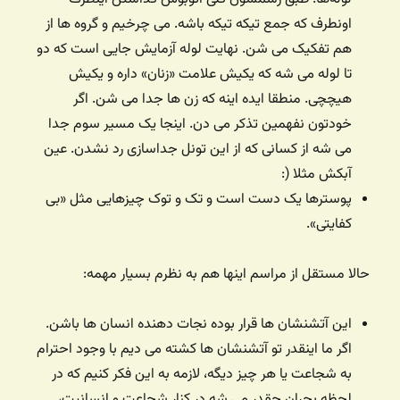
اونطرف که جمع تیکه تیکه باشه. می چرخیم و گروه ها از
هم تفکیک می شن. نهایت لوله آزمایش جایی است که دو
تا لوله می شه که یکیش علامت «زنان» داره و یکیش
هیچچی. منطقا ایده اینه که زن ها جدا می شن. اگر
خودتون نفهمین تذکر می دن. اینجا یک مسیر سوم جدا
می شه از کسانی که از این تونل جداسازی رد نشدن. عین
آبکش مثلا (:
پوسترها یک دست است و تک و توک چیزهایی مثل «بی
کفایتی».
حالا مستقل از مراسم اینها هم به نظرم بسیار مهمه:
این آتشنشان ها قرار بوده نجات دهنده انسان ها باشن.
اگر ما اینقدر تو آتشنشان ها کشته می دیم با وجود احترام
به شجاعت یا هر چیز دیگه، لازمه به این فکر کنیم که در
لحظه بحران چقدر می شه در کنار شجاعت و انسانیت،