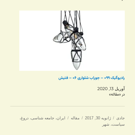
رادیوگیک ۰۹۹ – جوراب شلواری ۰۶ – فتیش
آوریل 13, 2020
در «مقاله»
نویسنده
ارسال
دسته‌ها
برچسب‌ها
جادی
ژانویه 30, 2017
مقاله
ایران
،
جامعه شناسی
،
دروغ
،
شده
سیاست
،
شهر
در