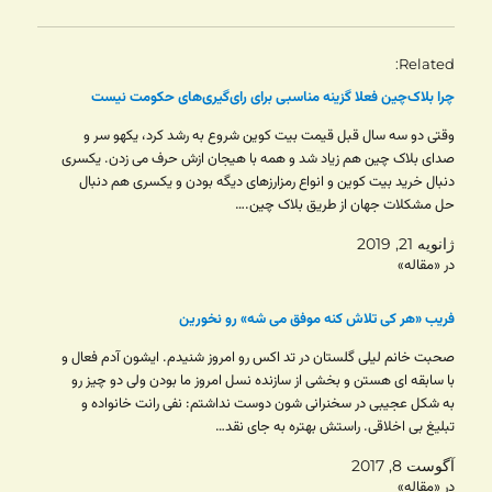
Related
چرا بلاک‌چین فعلا گزینه‌ مناسبی برای رای‌گیری‌های حکومت‌ نیست
وقتی دو سه سال قبل قیمت بیت کوین شروع به رشد کرد، یکهو سر و
صدای بلاک چین هم زیاد شد و همه با هیجان ازش حرف می زدن. یکسری
دنبال خرید بیت کوین و انواع رمزارزهای دیگه بودن و یکسری هم دنبال
حل مشکلات جهان از طریق بلاک چین.…
ژانویه 21, 2019
در «مقاله»
فریب «هر کی تلاش کنه موفق می شه» رو نخورین
صحبت خانم لیلی گلستان در تد اکس رو امروز شنیدم. ایشون آدم فعال و
با سابقه ای هستن و بخشی از سازنده نسل امروز ما بودن ولی دو چیز رو
به شکل عجیبی در سخنرانی شون دوست نداشتم: نفی رانت خانواده و
تبلیغ بی اخلاقی. راستش بهتره به جای نقد…
آگوست 8, 2017
در «مقاله»