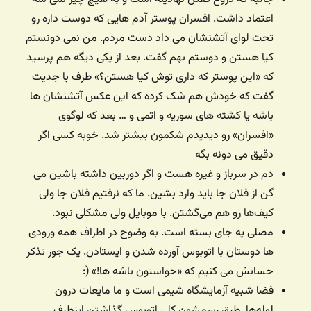
اعتماد داشت. افسران پوستر آدم هایی که دوست داره رو
تحت لوای آتشنشان می داد دست مردم. من نمی دونستم
کیا هستن و دوستم بهم گفت. بعد از یکی دیگه هم پرسید
که «این پوستر که داری توش کیا هستن؟» طرف با جدیت
گفت که خودش هم شک کرده که این عکس آتشنشان ها
باشه یا کشته های سوریه و اتمی و … بعد که لوگوی
«افسران» رو دیدیدم شکمون بیشتر شد. خوبه کسی اگر
دقیق می دونه بگه
دم در سرباز و غیره هست و اگر دوربین داشته باشین می
گن از فلان جا باید وارد بشین. ما که نرفتیم فلان جا ولی
کیف‌ها رو هم می‌گشتن. با موبایل ولی مشکلی نبود.
مصلی یه جای بسته است. به وضوح در اطراف همه ورودی
ها دوستان با اتوبوس آورده شدن و ایستادن. یک جور تذکر
حسابش می کنیم که «حواستون باشه ها!» (:
فضا شبیه آزمایشگاه شیمی است و ما مایعات درون
لوله‌ها. طبق رسمشون کلی اتوبوس گذاشتن اینطرف