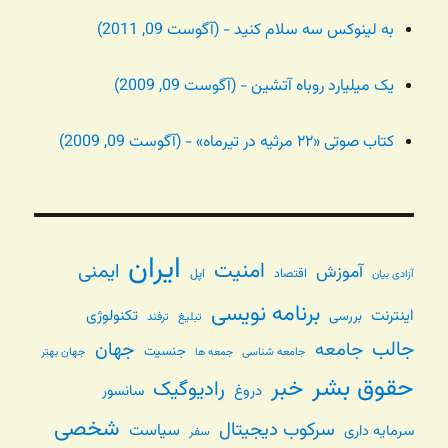
به لینوکس سه سلام کنید - (آگوست 09, 2011)
یک میلیارد روباه آتشین - (آگوست 09, 2009)
کتاب صوتی «۲۲ مرثیه در تیرماه» - (آگوست 09, 2009)
ایران
امنیت
ایمنی
آموزش
اقتصاد
اپل
آزادی بیان
برنامه نویسی
اینترنت
تکنولوژی
بررسی
تبلیغ
ترفند
جالب
جامعه
جهان
جنسیت
جامعه شناسی
جهان بهتر
جمعه ها
حقوق بشر
خبر
رادیوگیک
دروغ
سانسور
شخصی
سرکوب دیجیتال
سیاست
سرمایه داری
سفر